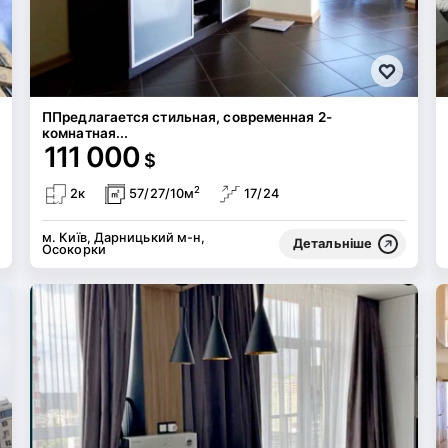
ППредлагается стильная, современная 2-
комнатная...
111 000
$
2
2к
57/27/10м
17/24
м. Київ, Дарницький м-н,
Детальніше
Осокорки