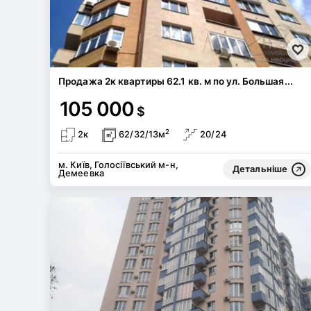
Продажа 2к квартиры 62.1 кв. м по ул. Большая...
105 000
$
2
2к
62/32/13м
20/24
м. Київ, Голосіївський м-н,
Детальніше
Демеевка