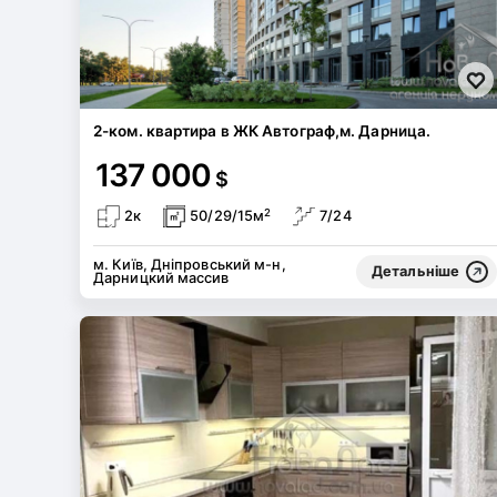
2-ком. квартира в ЖК Автограф,м. Дарница.
137 000
$
2
2к
50/29/15м
7/24
м. Київ, Дніпровський м-н,
Детальніше
Дарницкий массив