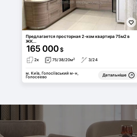
Предлагается просторная 2-ком квартира 75м2 в
ЖК...
165 000
$
2
2к
75/38/20м
3/24
м. Київ, Голосіївський м-н,
Детальніше
Голосеево