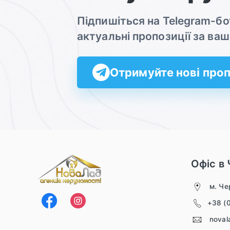
Підпишіться на Telegram-б
актуальні пропозиції за в
Отримуйте нові проп
Офіс в 
м. Чер
+38 (
noval