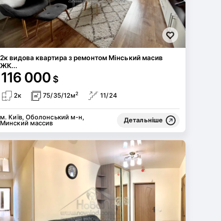
2к видова квартира з ремонтом Мінський масив
ЖК...
116 000
$
2
2к
75/35/12м
11/24
м. Київ, Оболонський м-н,
Детальніше
Минский массив