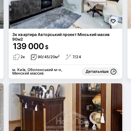
3к квартира Авторський проект Мінський масив
90м2
139 000
$
2
2к
90/45/20м
7/24
м. Київ, Оболонський м-н,
Детальніше
Минский массив