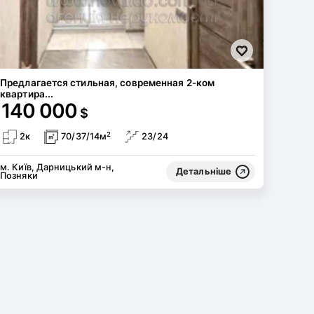
Предлагается стильная, современная 2-ком
квартира...
140 000
$
2
2к
70/37/14м
23/24
м. Київ, Дарницький м-н,
Детальніше
Позняки