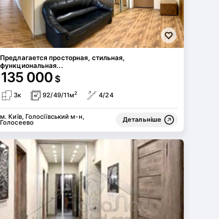
Предлагается просторная, стильная,
функциональная...
135 000
$
2
3к
92/49/11м
4/24
м. Київ, Голосіївський м-н,
Детальніше
Голосеево