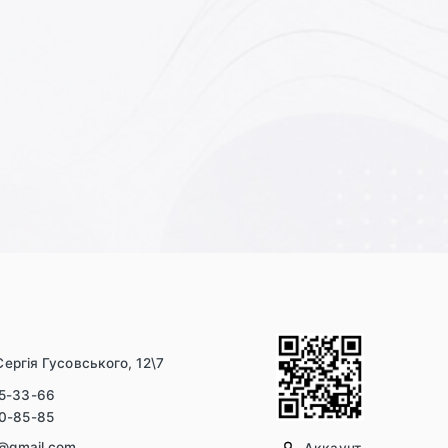
і
Сергія Гусовського, 12\7
55-33-66
20-85-85
v@gmail.com