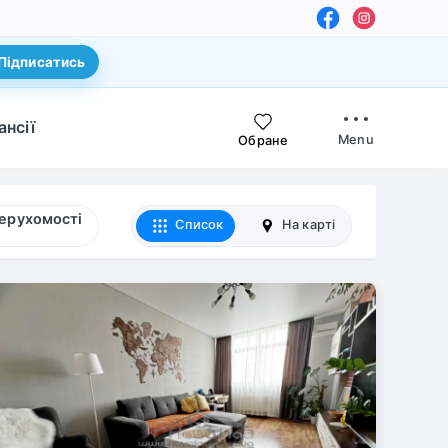
Підписатись
ансії
Menu
Обране
нерухомості
Список
На карті