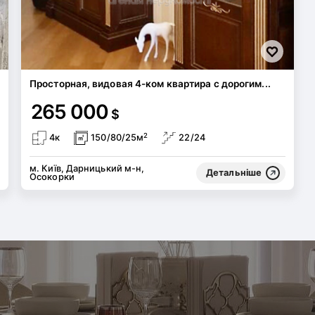
Просторная, видовая 4-ком квартира с дорогим...
265 000
$
2
4к
150/80/25м
22/24
м. Київ, Дарницький м-н,
Детальніше
Осокорки