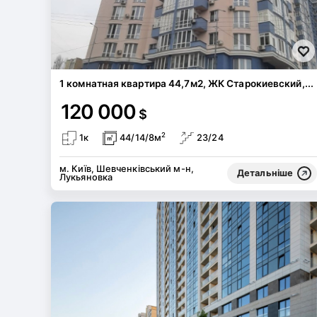
1 комнатная квартира 44,7м2, ЖК Старокиевский,...
120 000
$
2
1к
44/14/8м
23/24
м. Київ, Шевченківський м-н,
Детальніше
Лукьяновка