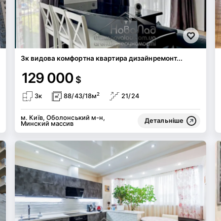
3к видова комфортна квартира дизайнремонт...
129 000
$
2
3к
88/43/18м
21/24
м. Київ, Оболонський м-н,
Детальніше
Минский массив