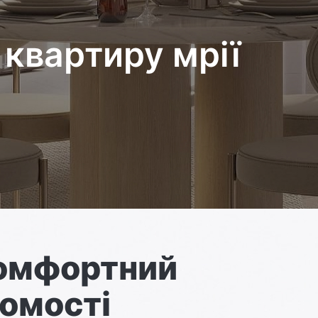
квартиру мрії
комфортний
омості