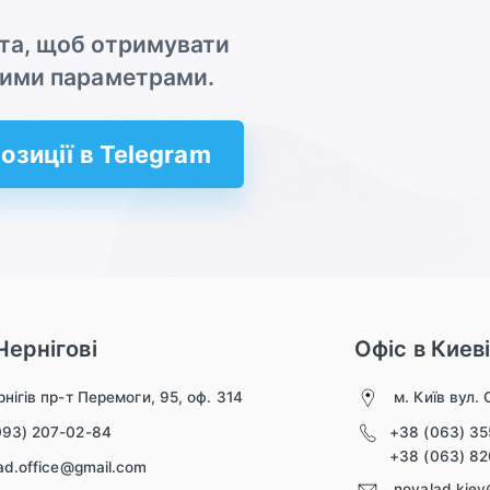
ота, щоб отримувати
ашими параметрами.
озиції в Telegram
Чернігові
Офіс в Киев
нігів пр-т Перемоги, 95, оф. 314
м. Київ вул. 
093) 207-02-84
+38 (063) 3
+38 (063) 8
ad.office@gmail.com
novalad.kie