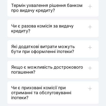
Термін ухвалення рішення банком
Офіційна заробітна плата чи дохід від
про видачу кредиту?
підприємницької діяльності протягом
останніх 6 місяців.
Чи є разова комісія за видачу
Попереднє рішення – 2 години.
кредиту?
Остаточне рішення при видачі до 500
000 гривень до 3 днів.
Які додаткові витрати можуть
Від 500000 гривень та вище до 6 днів.
Разова комісія 0,5 %
бути при оформленні іпотеки?
Якщо є можливість дострокового
1.Незалежна оцінка нерухомості, що
погашення?
купується акредитованого банком
оцінювача.
Чи є приховані комісії при
2.Страхування життя позичальника -
Будь-якої миті, комісія за дострокове
отриманні та обслуговуванні
0,65% на залишок виданої суми 1 раз на
погашення відсутня. Процентна ставка
іпотеки?
рік.
нараховується виключно на залишок