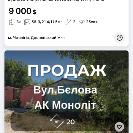
9 000
$
2
3к
56.3/21.4/11.5м
2
25сот.
м. Чернігів, Деснянський м-н