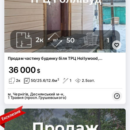
Продам частину будинку біля ТРЦ Hollywood,...
36 000
$
2
2к
50/25.6/12.6м
1
2.5сот.
м. Чернігів, Деснянський м-н,
1 Травня (просп.Грушевського)