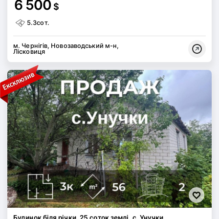
6 500
$
5.3сот.
м. Чернігів, Новозаводський м-н,
Лісковиця
Будинок біля річки, 25 соток землі, с. Унучки,...