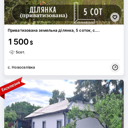
Приватизована земельна ділянка, 5 соток, с....
1 500
$
5сот.
с. Новоселівка