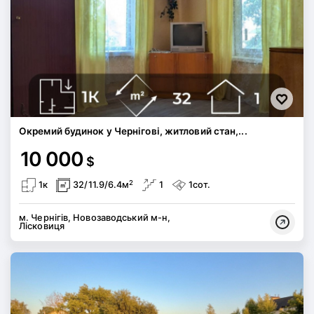
Окремий будинок у Чернігові, житловий стан,...
10 000
$
2
1к
32/11.9/6.4м
1
1сот.
м. Чернігів, Новозаводський м-н,
Лісковиця