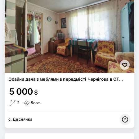
Охайна дача з меблями в передмісті Чернігова в СТ...
5 000
$
2
5сот.
с. Деснянка