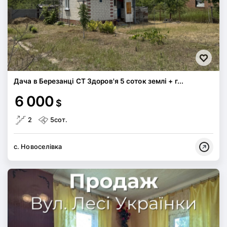
Дача в Березанці СТ Здоров'я 5 соток землі + г...
6 000
$
2
5сот.
с. Новоселівка