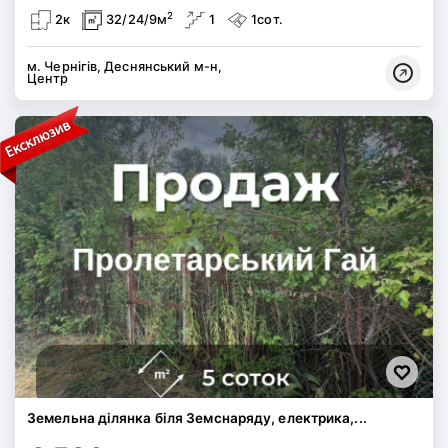
2
2к
32/24/9м
1
1сот.
м. Чернігів, Деснянський м-н,
Центр
Земельна ділянка біля Земснаряду, електрика,...