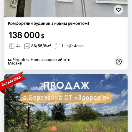
Комфортний будинок з новим ремонтом!
138 000
$
2
4к
86/55/8м
1
4сот.
м. Чернігів, Новозаводський м-н,
Масани