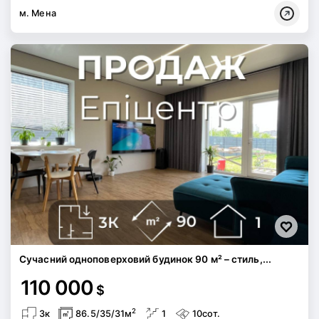
м. Мена
Сучасний одноповерховий будинок 90 м² – стиль,...
110 000
$
2
3к
86.5/35/31м
1
10сот.