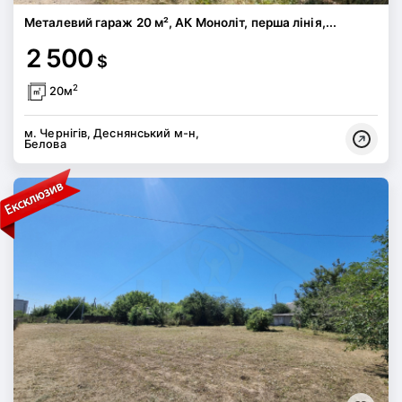
Металевий гараж 20 м², АК Моноліт, перша лінія,...
2 500
$
2
20м
м. Чернігів, Деснянський м-н,
Белова