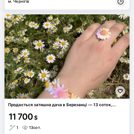
м. Чернігів
Продається затишна дача в Березанці — 13 соток,...
11 700
$
1
13сот.