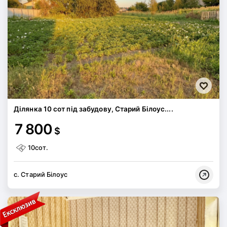
Ділянка 10 сот під забудову, Старий Білоус....
7 800
$
10сот.
с. Старий Білоус