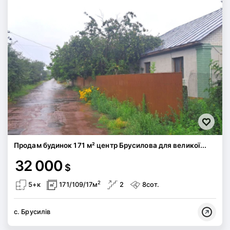
Продам будинок 171 м² центр Брусилова для великої...
32 000
$
2
5+к
171/109/17м
2
8сот.
с. Брусилів