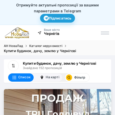
Отримуйте актуальні пропозиції за вашими
параметрами в Telegram
Підписатись
Ваше місто
Чернігів
АН НоваЛад
Каталог нерухомості
Купити будинок, дачу, землю у Чернігові
Купити будинок, дачу, землю у Чернігові
Знайдено 152 пропозицій
Список
На карті
Фільтр