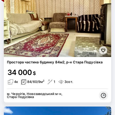
Простора частина будинку 84м2, р-н Стара Подусівка
34 000
$
2
4к
84/60/9м
1
3сот.
м. Чернігів, Новозаводський м-н,
Стара Подусівка