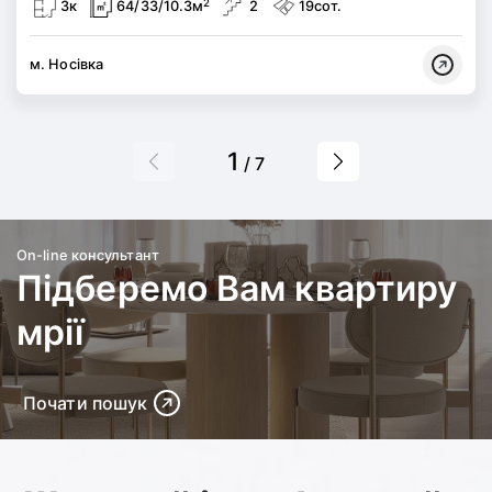
2
3к
64/33/10.3м
2
19сот.
м. Носівка
1
/ 7
On-line консультант
Підберемо Вам квартиру
мрії
Почати пошук