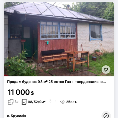
Продам будинок 98 м² 25 соток Газ + твердопаливне...
11 000
$
2
3к
98/52/9м
1
25сот.
с. Брусилів