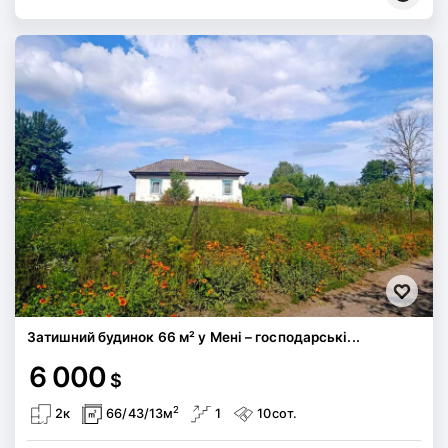
Затишний будинок 66 м² у Мені – господарські...
6 000
$
2
2к
66/43/13м
1
10сот.