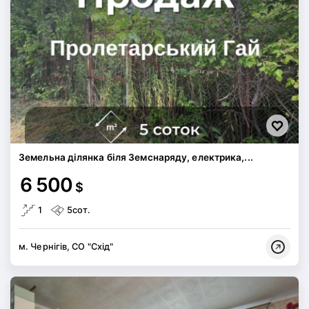
Земельна ділянка біля Земснаряду, електрика,...
6 500
$
1
5сот.
м. Чернігів, СО "Схід"