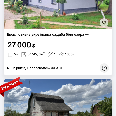
Ексклюзивна українська садиба біля озера —...
27 000
$
2
2к
54/42/6м
1
16сот.
м. Чернігів, Новозаводський м-н