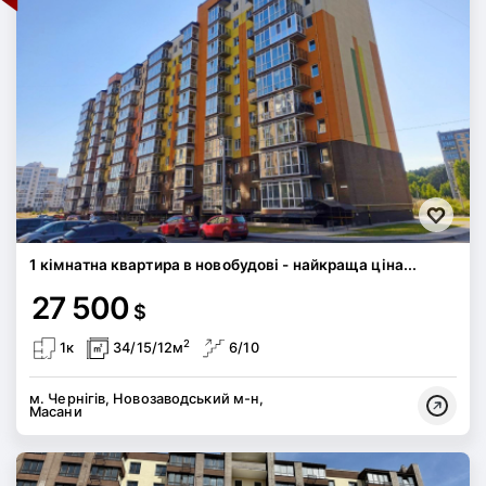
1 кімнатна квартира в новобудові - найкраща ціна...
27 500
$
2
1к
34/15/12м
6/10
м. Чернігів, Новозаводський м-н,
Масани