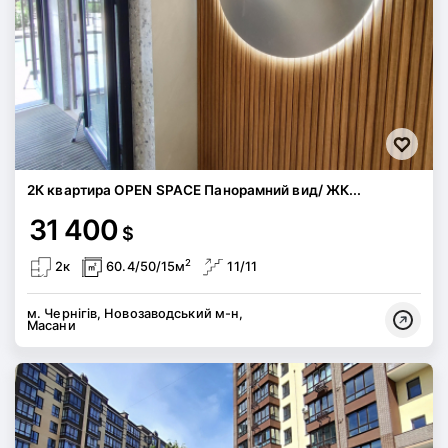
2К квартира OPEN SPACE Панорамний вид/ ЖК...
31 400
$
2
2к
60.4/50/15м
11/11
м. Чернігів, Новозаводський м-н,
Масани