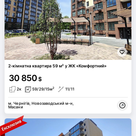
2-кімнатна квартира 59 м² у ЖК «Комфортний»
30 850
$
2
2к
59/29/15м
11/11
м. Чернігів, Новозаводський м-н,
Масани