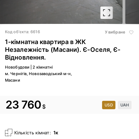
2
/ 8
Код об'єкта: 6616
У вибране
1-кімнатна квартира в ЖК
Незалежність (Масани). Є-Оселя, Є-
Відновлення.
Новобудови
|
2 кімнатні
м. Чернігів, Новозаводський м-н,
Масани
23 760
USD
UAH
$
1к
Кількість кімнат: