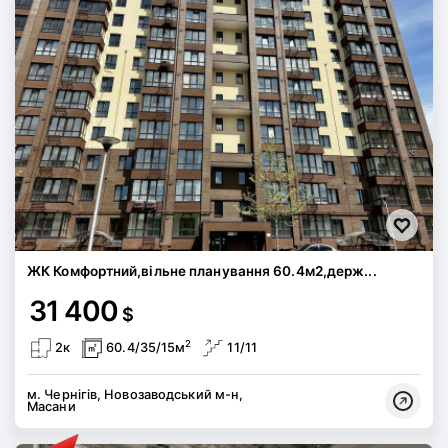
ЖК Комфортний,вільне планування 60.4м2,держ...
31 400
$
2
2к
60.4/35/15м
11/11
м. Чернігів, Новозаводський м-н,
Масани