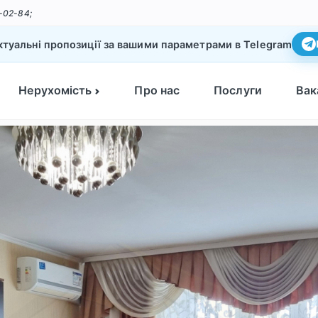
-02-84;
туальні пропозиції за вашими параметрами в Telegram
Нерухомість
Про нас
Послуги
Вак