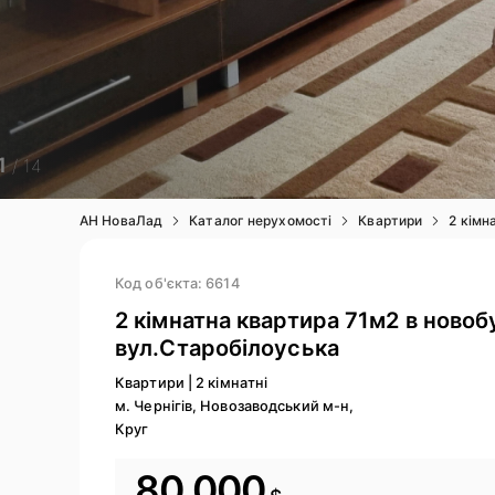
1
/ 14
АН НоваЛад
Каталог нерухомості
Квартири
2 кімн
Код об'єкта: 6614
2 кімнатна квартира 71м2 в новоб
вул.Старобілоуська
Квартири
|
2 кімнатні
м. Чернігів, Новозаводський м-н,
Круг
80 000