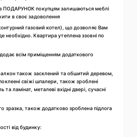
т, в ПОДАРУНОК покупцям залишаються меблі
 жити в своє задоволення
оконтурний газовий котел), що дозволяє Вам
де необхідно. Квартира утеплена ззовні по
о додає всім приміщенням додаткового
, балкон також засклений та обшитий деревом,
, поклеені свіжі шпалери, також зроблені
ь та ламінат, металеві вхідні двері, сучасні
ого зразка, також додатково зроблена підлога
ості від будинку: