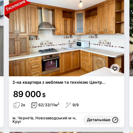
2-на квартира з меблями та технікою Центр...
89 000
$
2
2к
62/33/11м
9/9
м. Чернігів, Новозаводський м-н,
Детальніше
Круг