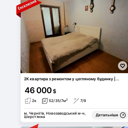
2К квартира з ремонтом у цегляному будинку |...
46 000
$
2
2к
52/35/7м
7/9
м. Чернігів, Новозаводський м-н,
Детальніше
Шерстянка