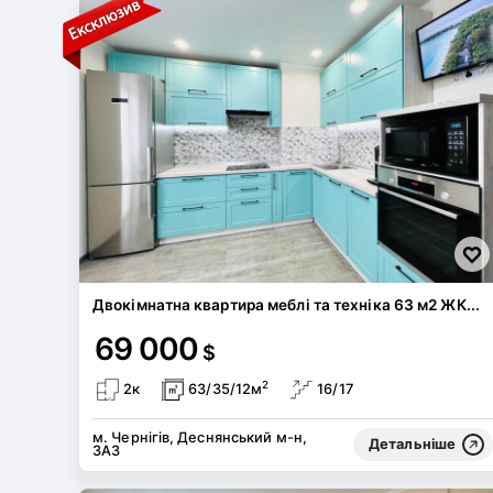
Двокімнатна квартира меблі та техніка 63 м2 ЖК...
69 000
$
2
2к
63/35/12м
16/17
м. Чернігів, Деснянський м-н,
Детальніше
ЗАЗ