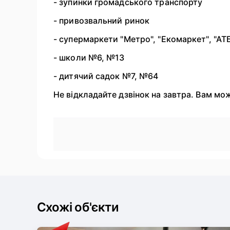
- зупинки громадського транспорту
- привозвальний ринок
- супермаркети "Метро", "Екомаркет", "АТ
- школи №6, №13
- дитячий садок №7, №64
Не відкладайте дзвінок на завтра. Вам мо
Схожі об'єкти