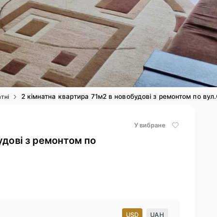
2 кімнатна квартира 71м2 в новобудові з ремонтом по вул
атні
У вибране
удові з ремонтом по
USD
UAH