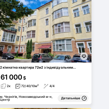
2 кімнатна квартира 72м2 з індивідуальним...
61 000
$
2
2к
72/40/10м
4/4
м. Чернігів, Новозаводський м-н,
Детальніше
Центр