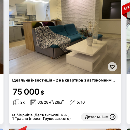
Ідеальна інвестиція - 2 на квартира з автономним...
75 000
$
2
2
2к
63/28м
/28м
5/10
м. Чернігів, Деснянський м-н,
Детальніше
1 Травня (просп.Грушевського)