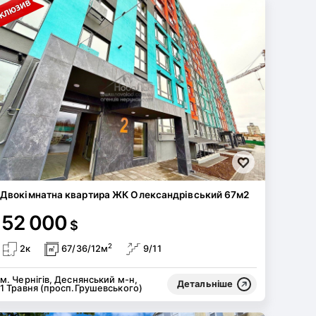
Двокімнатна квартира ЖК Олександрівський 67м2
52 000
$
2
2к
67/36/12м
9/11
м. Чернігів, Деснянський м-н,
Детальніше
1 Травня (просп.Грушевського)