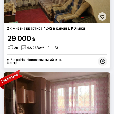
2 кімнатна квартира 42м2 в районі ДК Хіміки
29 000
$
2
2к
42/28/6м
1/3
м. Чернігів, Новозаводський м-н,
Центр