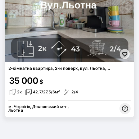
2-кімнатна квартира, 2-й поверх, вул. Льотна,...
35 000
$
2
2к
42.7/27.5/6м
2/4
м. Чернігів, Деснянський м-н,
Льотна