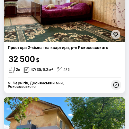
Простора 2-кімнатна квартира, р-н Рокосовського
32 500
$
2
2к
47/35/6.2м
4/5
м. Чернігів, Деснянський м-н,
Рокосовського