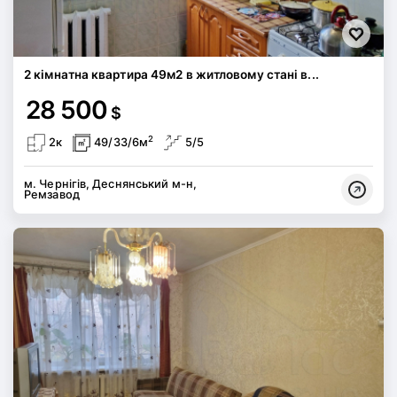
2 кімнатна квартира 49м2 в житловому стані в...
28 500
$
2
2к
49/33/6м
5/5
м. Чернігів, Деснянський м-н,
Ремзавод