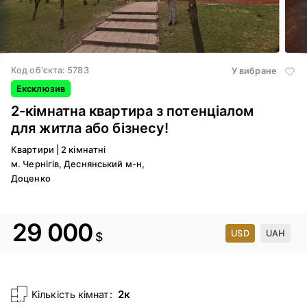
5
/ 
Код об'єкта: 5783
У вибране
Ексклюзив
2-кімнатна квартира з потенціалом
для житла або бізнесу!
Квартири
|
2 кімнатні
м. Чернігів, Деснянський м-н,
Доценко
29 000
USD
UAH
$
2к
Кількість кімнат: