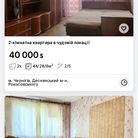
2-кімнатна квартира в чудовій локації
40 000
$
2
2к
44/28/6м
2/5
м. Чернігів, Деснянський м-н,
Рокосовського