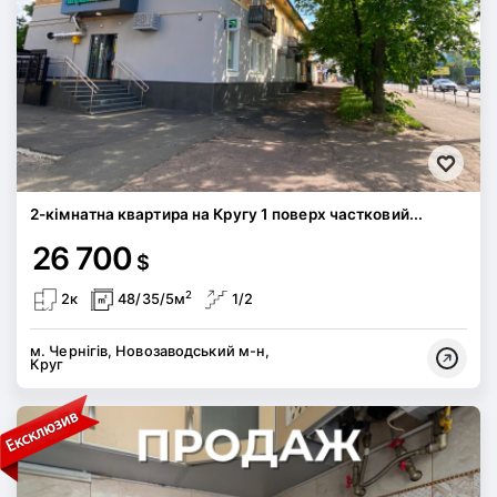
2-кімнатна квартира на Кругу 1 поверх частковий...
26 700
$
2
2к
48/35/5м
1/2
м. Чернігів, Новозаводський м-н,
Круг