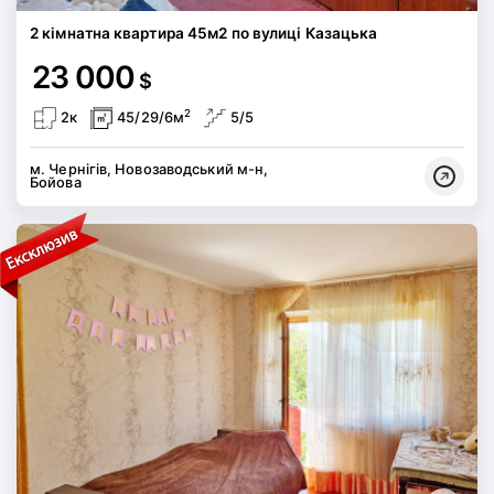
2 кімнатна квартира 45м2 по вулиці Казацька
23 000
$
2
2к
45/29/6м
5/5
м. Чернігів, Новозаводський м-н,
Бойова