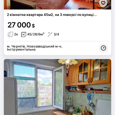
2 кімнатна квартира 45м2, на 3 поверсі по вулиці...
27 000
$
2
2к
45/28/6м
3/4
м. Чернігів, Новозаводський м-н,
Інструментальна