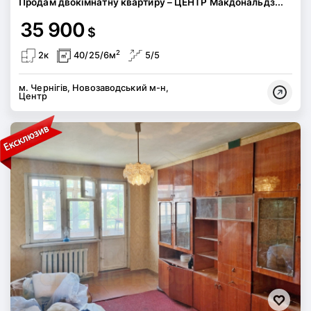
Продам двокімнатну квартиру – ЦЕНТР Макдональдз...
35 900
$
2
2к
40/25/6м
5/5
м. Чернігів, Новозаводський м-н,
Центр