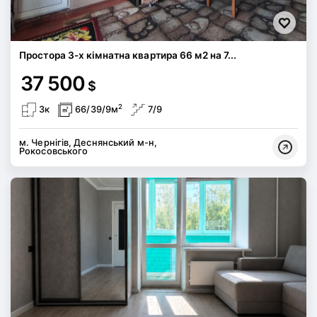
Простора 3-х кімнатна квартира 66 м2 на 7...
37 500
$
2
3к
66/39/9м
7/9
м. Чернігів, Деснянський м-н,
Рокосовського