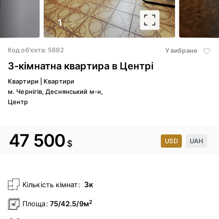
1
/ 8
Код об'єкта: 5692
У вибране
3-кімнатна квартира в Центрі
Квартири
|
Квартири
м. Чернігів, Деснянський м-н,
Центр
47 500
USD
UAH
$
3к
Кількість кімнат:
2
Площа:
75/42.5/9м