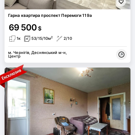
Гарна квартира проспект Перемоги 119а
69 500
$
2
1к
53/15/10м
2/10
м. Чернігів, Деснянський м-н,
Центр