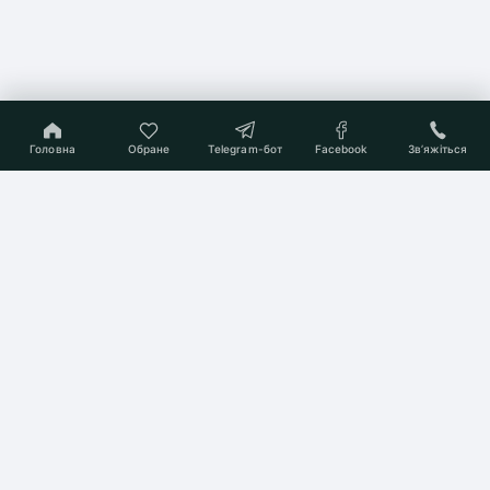
Головна
Обране
Telegram-бот
Facebook
Звʼяжіться
On-line консультант
Підберемо Вам квартиру
мрії