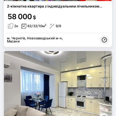
2-кімнатна квартира з індивідуальним лічильником...
58 000
$
2
2к
62/32/10м
9/9
м. Чернігів, Новозаводський м-н,
Масани