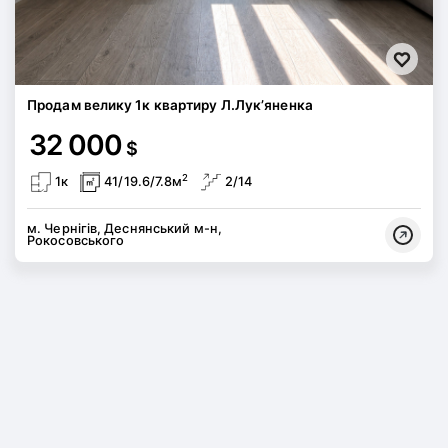
Продам велику 1к квартиру Л.Лук’яненка
32 000
$
2
1к
41/19.6/7.8м
2/14
м. Чернігів, Деснянський м-н,
Рокосовського