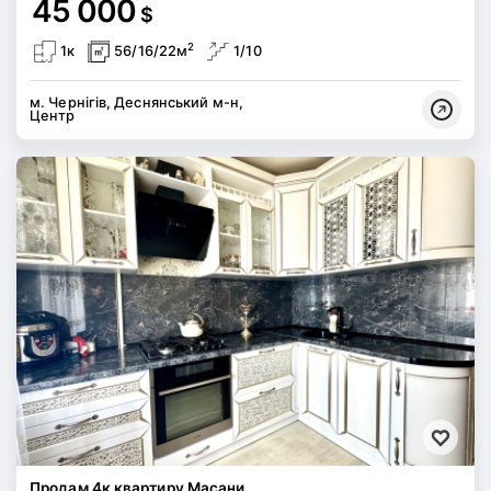
45 000
$
2
1к
56/16/22м
1/10
м. Чернігів, Деснянський м-н,
Центр
Продам 4к квартиру Масани