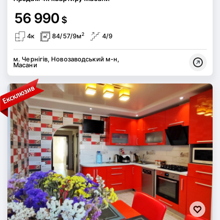
56 990
$
2
4к
84/57/9м
4/9
м. Чернігів, Новозаводський м-н,
Масани