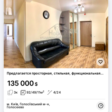
Предлагается просторная, стильная, функциональная...
135 000
$
2
3к
92/49/11м
4/24
м. Київ, Голосіївський м-н,
Голосеево