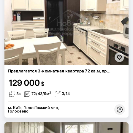
Предлагается 3-комнатная квартира 72 кв.м, пр....
129 000
$
2
3к
72/43/9м
3/14
м. Київ, Голосіївський м-н,
Голосеево