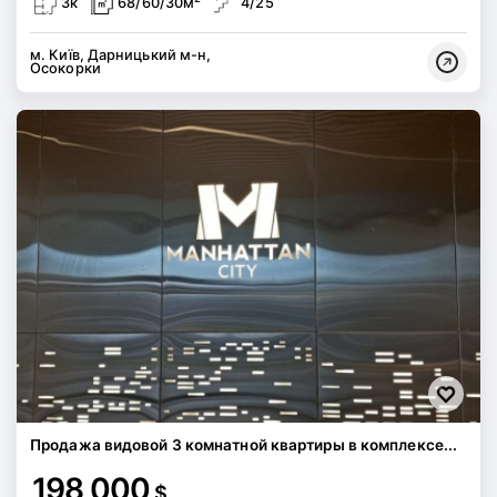
3к
68/60/30м
4/25
м. Київ, Дарницький м-н,
Осокорки
Продажа видовой 3 комнатной квартиры в комплексе...
198 000
$