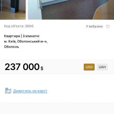
3
/ 20
Код об'єкта: 3896
У вибране
Квартири
|
3 кімнатні
м. Київ, Оболонський м-н,
Оболонь
237 000
USD
UAH
$
Дивитись на карті