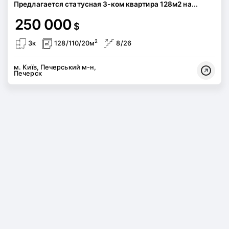
Предлагается статусная 3-ком квартира 128м2 на...
250 000
$
2
3к
128/110/20м
8/26
м. Київ, Печерський м-н,
Печерск