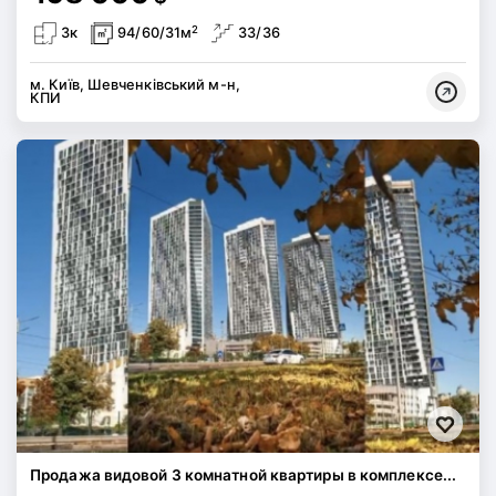
2
3к
94/60/31м
33/36
м. Київ, Шевченківський м-н,
КПИ
Продажа видовой 3 комнатной квартиры в комплексе...