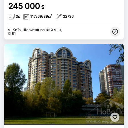
245 000
$
2
3к
117/69/39м
32/36
м. Київ, Шевченківський м-н,
КПИ