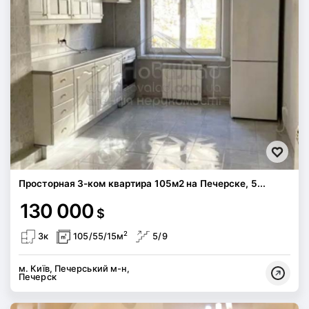
Просторная 3-ком квартира 105м2 на Печерске, 5...
130 000
$
2
3к
105/55/15м
5/9
м. Київ, Печерський м-н,
Печерск