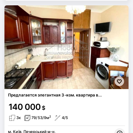
Предлагается элегантная 3-ком. квартира в...
140 000
$
2
3к
79/53/9м
4/5
м. Київ, Печерський м-н,