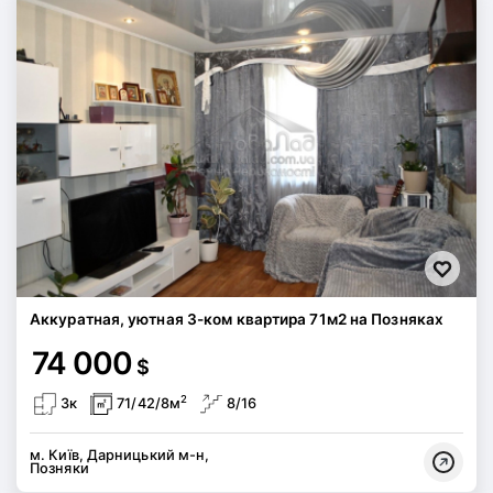
Аккуратная, уютная 3-ком квартира 71м2 на Позняках
74 000
$
2
3к
71/42/8м
8/16
м. Київ, Дарницький м-н,
Позняки