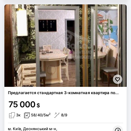
Предлагается стандартная 3-комнатная квартира по...
75 000
$
2
3к
58/40/5м
8/9
м. Київ, Деснянський м-н,