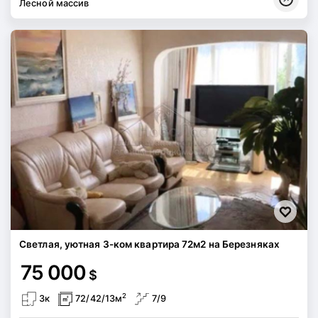
Лесной массив
Светлая, уютная 3-ком квартира 72м2 на Березняках
75 000
$
2
3к
72/42/13м
7/9