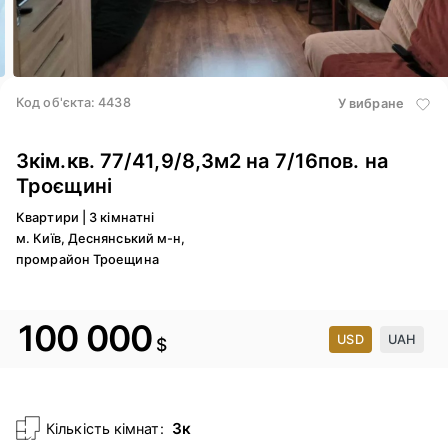
3
/ 10
Код об'єкта: 4438
У вибране
3кім.кв. 77/41,9/8,3м2 на 7/16пов. на
Троєщині
Квартири
|
3 кімнатні
м. Київ, Деснянський м-н,
промрайон Троещина
100 000
USD
UAH
$
3к
Кількість кімнат: