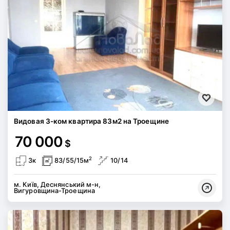
Видовая 3-ком квартира 83м2 на Троещине
70 000
$
2
3к
83/55/15м
10/14
м. Київ, Деснянський м-н,
Вигуровщина-Троещина