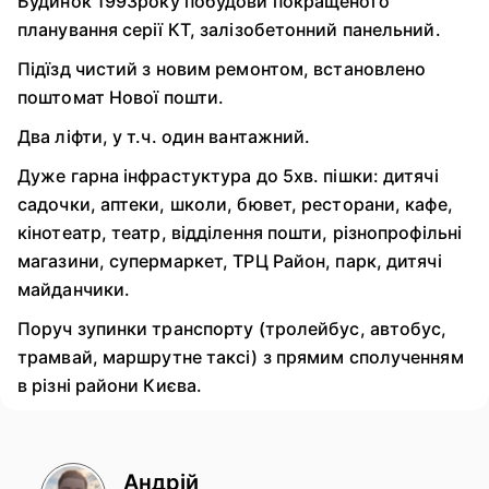
Будинок 1993року побудови покращеного
планування серії КТ, залізобетонний панельний.
Підїзд чистий з новим ремонтом, встановлено
поштомат Нової пошти.
Два ліфти, у т.ч. один вантажний.
Дуже гарна інфрастуктура до 5хв. пішки: дитячі
садочки, аптеки, школи, бювет, ресторани, кафе,
кінотеатр, театр, відділення пошти, різнопрофільні
магазини, супермаркет, ТРЦ Район, парк, дитячі
майданчики.
Поруч зупинки транспорту (тролейбус, автобус,
трамвай, маршрутне таксі) з прямим сполученням
в різні райони Києва.
Андрій