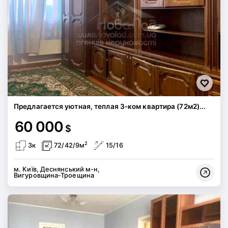
Предлагается уютная, теплая 3-ком квартира (72м2)...
60 000
$
2
3к
72/42/9м
15/16
м. Київ, Деснянський м-н,
Вигуровщина-Троещина