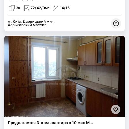
2
3к
72/42/9м
14/16
м. Київ, Дарницький м-н,
Харьковский массив
Предлагается 3-ком квартира в 10 мин М...