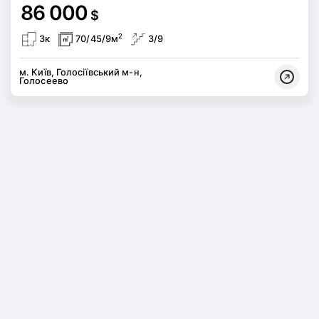
86 000
$
2
3к
70/45/9м
3/9
м. Київ, Голосіївський м-н,
Голосеево