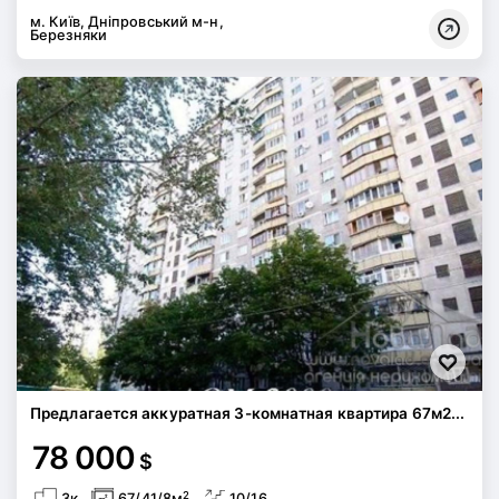
м. Київ, Дніпровський м-н,
Березняки
Предлагается аккуратная 3-комнатная квартира 67м2...
78 000
$
2
3к
67/41/8м
10/16