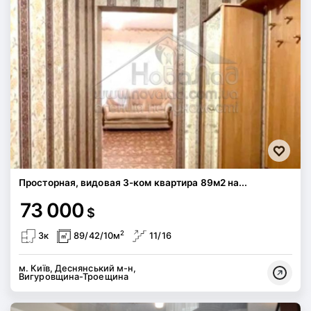
Просторная, видовая 3-ком квартира 89м2 на...
73 000
$
2
3к
89/42/10м
11/16
м. Київ, Деснянський м-н,
Вигуровщина-Троещина