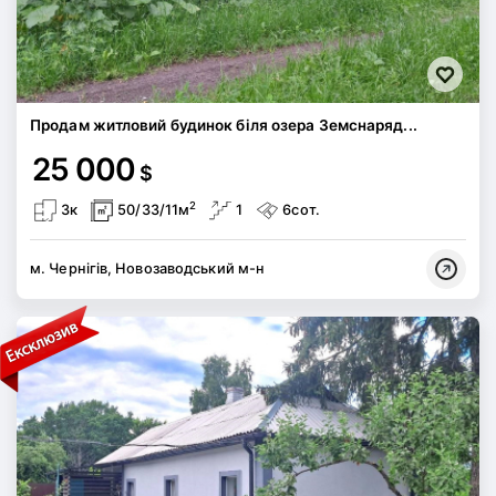
Продам житловий будинок біля озера Земснаряд...
25 000
$
2
3к
50/33/11м
1
6сот.
м. Чернігів, Новозаводський м-н