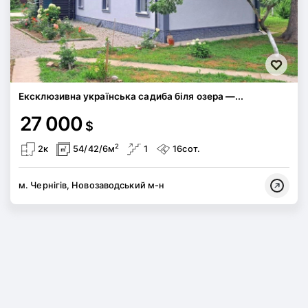
Ексклюзивна українська садиба біля озера —...
27 000
$
2
2к
54/42/6м
1
16сот.
м. Чернігів, Новозаводський м-н