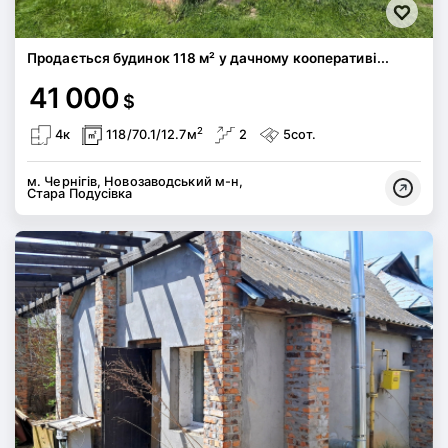
Продається будинок 118 м² у дачному кооперативі...
41 000
$
2
4к
118/70.1/12.7м
2
5сот.
м. Чернігів, Новозаводський м-н,
Стара Подусівка