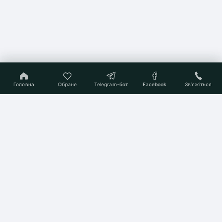
Головна
Обране
Telegram-бот
Facebook
Звʼяжіться
On-line консультант
Підберемо Вам квартиру