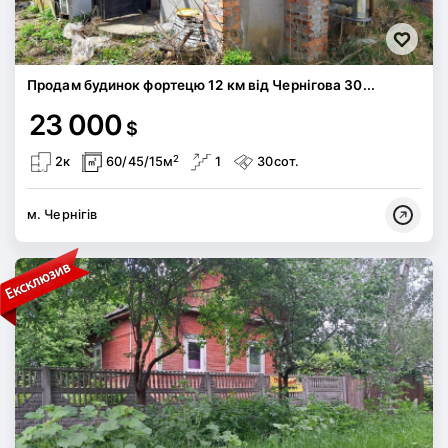
Продам будинок фортецю 12 км від Чернігова 30...
23 000
$
2
2к
60/45/15м
1
30сот.
м. Чернігів