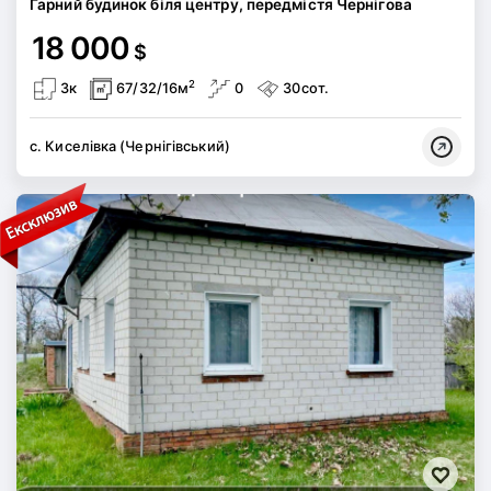
Гарний будинок біля центру, передмістя Чернігова
18 000
$
2
3к
67/32/16м
0
30сот.
с. Киселівка (Чернігівський)