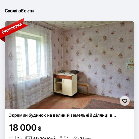
Схожі об'єкти
Окремий будинок на великій земельній ділянці в...
18 000
$
2
2к
46/20/10м
1
21сот.