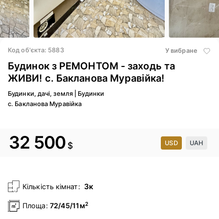
16
/ 21
17
/ 21
Код об'єкта: 5883
У вибране
Будинок з РЕМОНТОМ - заходь та
ЖИВИ! с. Бакланова Муравійка!
Будинки, дачі, земля
|
Будинки
с. Бакланова Муравійка
32 500
USD
UAH
$
3к
Кількість кімнат:
2
Площа:
72/45/11м