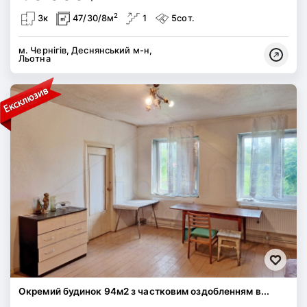
2
3к
47/30/8м
1
5сот.
м. Чернігів, Деснянський м-н,
Льотна
Окремий будинок 94м2 з частковим оздобленням в...