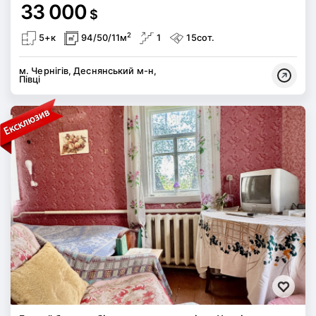
33 000
$
2
5+к
94/50/11м
1
15сот.
м. Чернігів, Деснянський м-н,
Півці