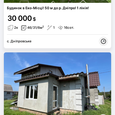
Будинок в Еко-Місці! 50 м до р. Дніпро! 1 лінія!
30 000
$
2
2к
46/31/6м
1
16сот.
с. Дніпровське