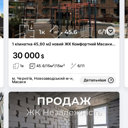
1 кімнатна 45,60 м2 новий ЖК Комфортний Масани...
30 000
$
2
2
1к
45.6/15м
/15м
6/11
м. Чернігів, Новозаводський м-н,
Детальніше
Масани