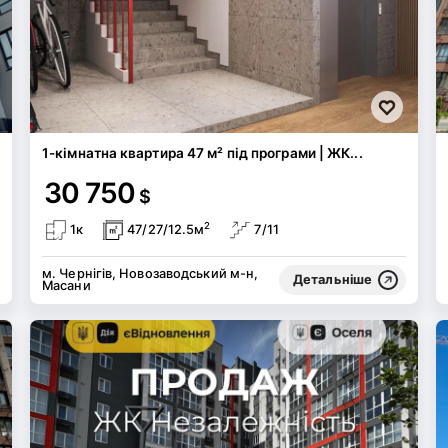
1-кімнатна квартира 47 м² під програми | ЖК...
30 750
$
2
1к
47/27/12.5м
7/11
м. Чернігів, Новозаводський м-н,
Детальніше
Масани