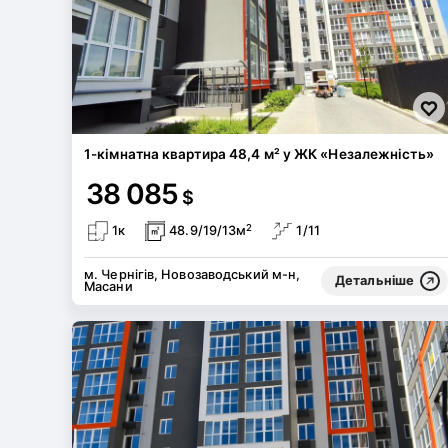
1-кімнатна квартира 48,4 м² у ЖК «Незалежність»
38 085
$
2
1к
48.9/19/13м
1/11
м. Чернігів, Новозаводський м-н,
Детальніше
Масани