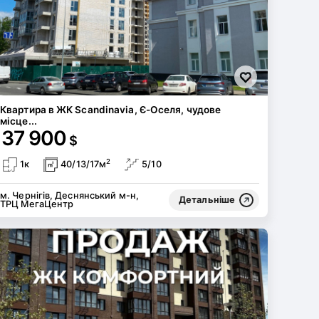
Квартира в ЖК Scandinavia, Є-Оселя, чудове
місце...
37 900
$
2
1к
40/13/17м
5/10
м. Чернігів, Деснянський м-н,
Детальніше
ТРЦ МегаЦентр