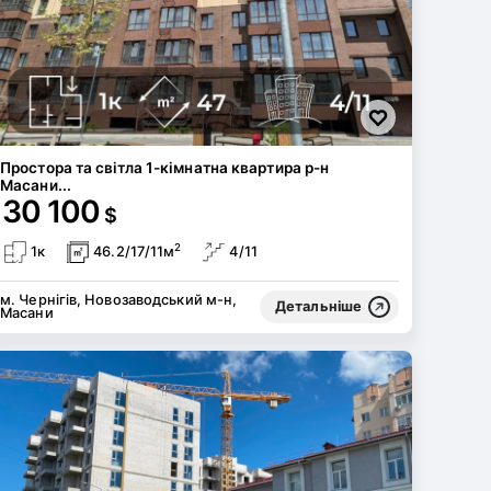
Простора та світла 1-кімнатна квартира р-н
Масани...
30 100
$
2
1к
46.2/17/11м
4/11
м. Чернігів, Новозаводський м-н,
Детальніше
Масани