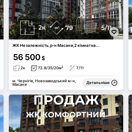
ЖК Незалежність,р-н Масани,2 кімнатна...
56 500
$
2
2к
72.8/35/20м
7/11
м. Чернігів, Новозаводський м-н,
Детальніше
Масани