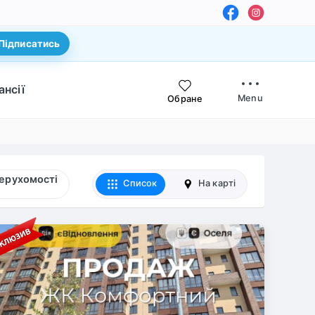
Підписатись
ансії
Menu
Обране
нерухомості
Список
На карті