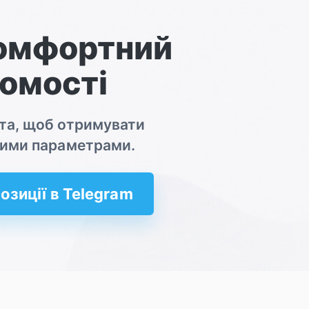
комфортний
омості
ота, щоб отримувати
ашими параметрами.
озиції в Telegram