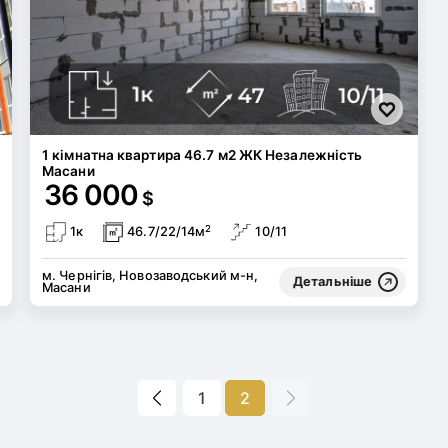
1 кімнатна квартира 46.7 м2 ЖК Незалежність
Масани
36 000
$
2
1к
46.7/22/14м
10/11
м. Чернігів, Новозаводський м-н,
Детальніше
Масани
1
2