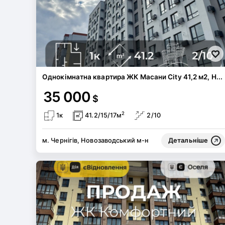
Однокімнатна квартира ЖК Масани City 41,2 м2, Н...
35 000
$
2
1к
41.2/15/17м
2/10
м. Чернігів, Новозаводський м-н
Детальніше