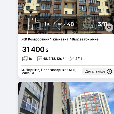
ЖК Комфортний,1 кімнатна 48м2,автономне...
31 400
$
2
1к
48.2/18/12м
2/11
м. Чернігів, Новозаводський м-н,
Детальніше
Масани