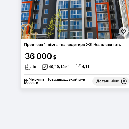
Простора 1-кімнатна квартира ЖК Незалежність
36 000
$
2
1к
49/19/14м
4/11
м. Чернігів, Новозаводський м-н,
Детальніше
Масани