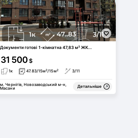
Документи готові 1-кімнатна 47,83 м² ЖК...
31 500
$
2
2
1к
47.83/15м
/15м
3/11
м. Чернігів, Новозаводський м-н,
Детальніше
Масани