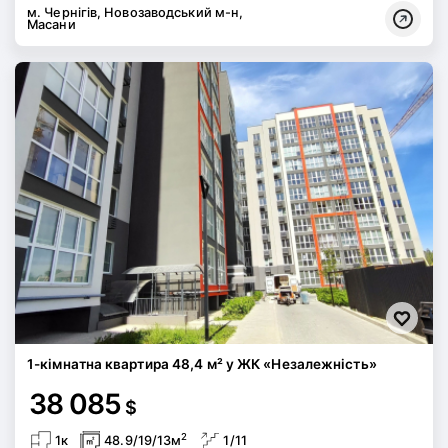
м. Чернігів, Новозаводський м-н,
Масани
1-кімнатна квартира 48,4 м² у ЖК «Незалежність»
38 085
$
2
1к
48.9/19/13м
1/11