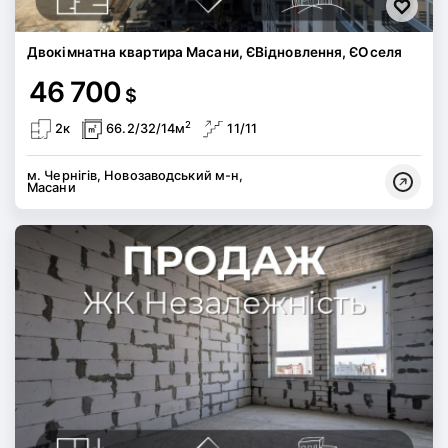
Двокімнатна квартира Масани, ЄВідновлення, ЄОселя
46 700
$
2
2к
66.2/32/14м
11/11
м. Чернігів, Новозаводський м-н,
Масани