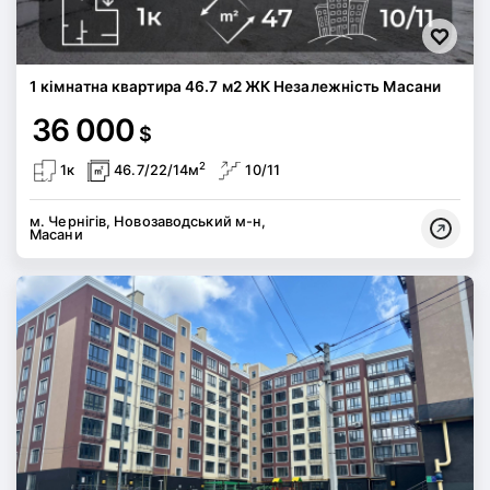
1 кімнатна квартира 46.7 м2 ЖК Незалежність Масани
36 000
$
2
1к
46.7/22/14м
10/11
м. Чернігів, Новозаводський м-н,
Масани