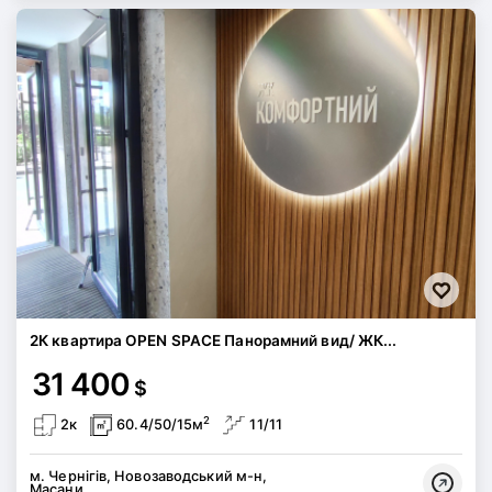
2К квартира OPEN SPACE Панорамний вид/ ЖК...
31 400
$
2
2к
60.4/50/15м
11/11
м. Чернігів, Новозаводський м-н,
Масани