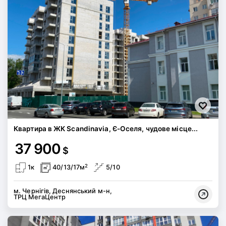
Квартира в ЖК Scandinavia, Є-Оселя, чудове місце...
37 900
$
2
1к
40/13/17м
5/10
м. Чернігів, Деснянський м-н,
ТРЦ МегаЦентр