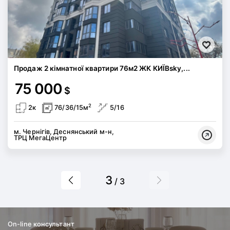
Продаж 2 кімнатної квартири 76м2 ЖК КИЇВsky,...
75 000
$
2
2к
76/36/15м
5/16
м. Чернігів, Деснянський м-н,
ТРЦ МегаЦентр
3
/ 3
On-line консультант