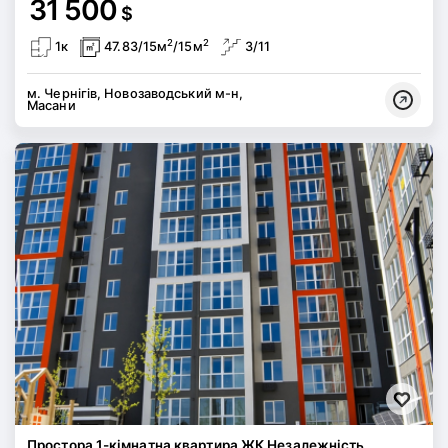
31 500
$
2
2
1к
47.83/15м
/15м
3/11
м. Чернігів, Новозаводський м-н,
Масани
Простора 1-кімнатна квартира ЖК Незалежність