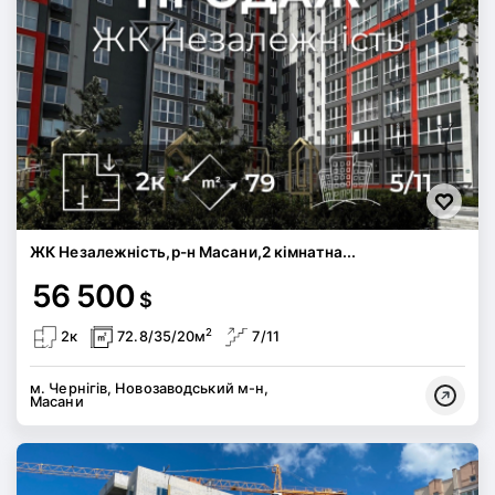
ЖК Незалежність,р-н Масани,2 кімнатна...
56 500
$
2
2к
72.8/35/20м
7/11
м. Чернігів, Новозаводський м-н,
Масани