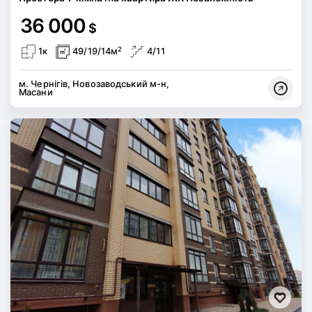
36 000
$
2
1к
49/19/14м
4/11
м. Чернігів, Новозаводський м-н,
Масани