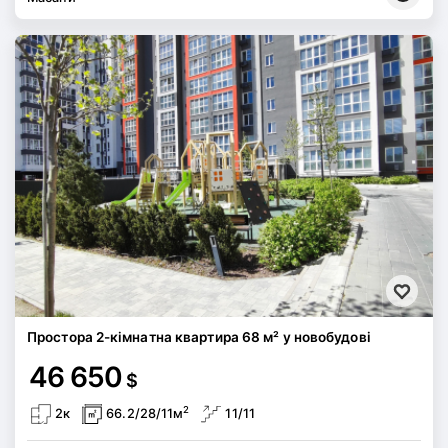
Простора 2-кімнатна квартира 68 м² у новобудові
46 650
$
2
2к
66.2/28/11м
11/11