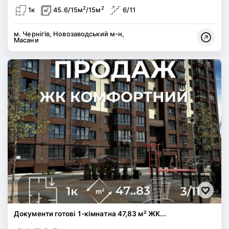
2
2
1к
45.6/15м
/15м
6/11
м. Чернігів, Новозаводський м-н,
Масани
Документи готові 1-кімнатна 47,83 м² ЖК...