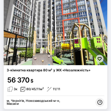
3-кімнатна квартира 80 м² у ЖК «Незалежність»
56 370
$
2
3к
80/45/11м
11/11
м. Чернігів, Новозаводський м-н,
Масани