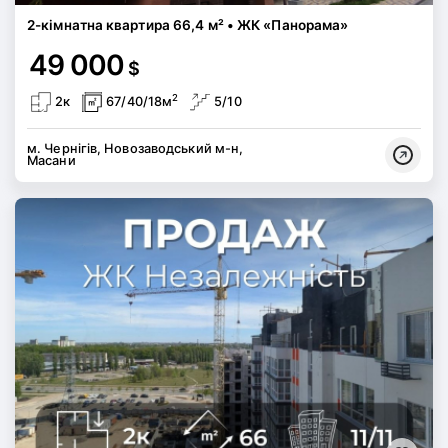
2-кімнатна квартира 66,4 м² • ЖК «Панорама»
49 000
$
2
2к
67/40/18м
5/10
м. Чернігів, Новозаводський м-н,
Масани