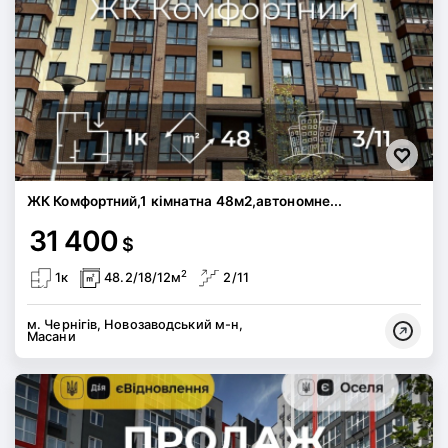
ЖК Комфортний,1 кімнатна 48м2,автономне...
31 400
$
2
1к
48.2/18/12м
2/11
м. Чернігів, Новозаводський м-н,
Масани