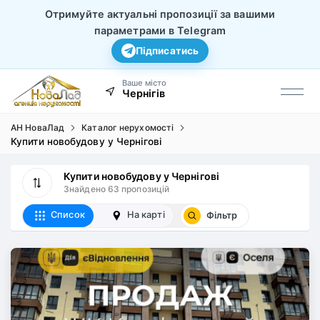
Отримуйте актуальні пропозиції за вашими
параметрами в Telegram
Підписатись
Ваше місто
Чернігів
АН НоваЛад
Каталог нерухомості
Купити новобудову у Чернігові
Купити новобудову у Чернігові
Знайдено 63 пропозицій
Список
На карті
Фільтр