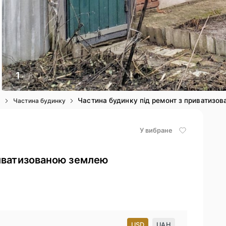
1
/ 6
Частина будинку під ремонт з приватизо
я
Частина будинку
У вибране
риватизованою землею
USD
UAH