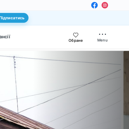
Підписатись
ансії
Menu
Обране