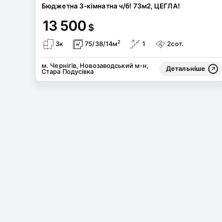
Бюджетна 3-кімнатна ч/б! 73м2, ЦЕГЛА!
13 500
$
2
3к
75/38/14м
1
2сот.
м. Чернігів, Новозаводський м-н,
Детальніше
Стара Подусівка