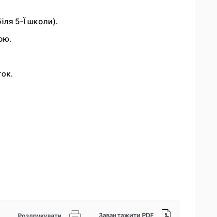
біля 5-Ї школи).
ою.
ток.
Завантажити PDF
Роздрукувати