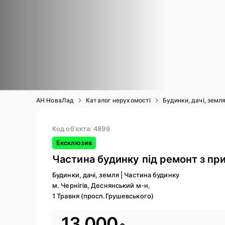
АН НоваЛад
Каталог нерухомості
Будинки, дачі, земл
Код об'єкта: 4899
Ексклюзив
Частина будинку під ремонт з п
Будинки, дачі, земля
|
Частина будинку
м. Чернігів, Деснянський м-н,
1 Травня (просп.Грушевського)
13 000