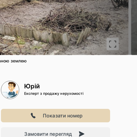
2
/
ваною землею
Юрій
Експерт з продажу нерухомості
Показати номер
Замовити перегляд