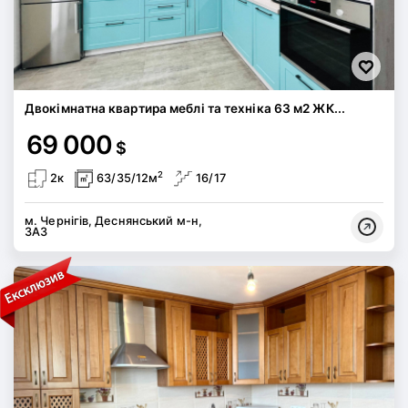
Двокімнатна квартира меблі та техніка 63 м2 ЖК...
69 000
$
2
2к
63/35/12м
16/17
м. Чернігів, Деснянський м-н,
ЗАЗ