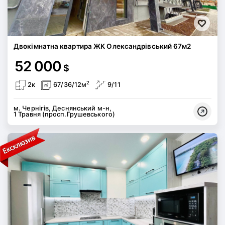
Двокімнатна квартира ЖК Олександрівський 67м2
52 000
$
2
2к
67/36/12м
9/11
м. Чернігів, Деснянський м-н,
1 Травня (просп.Грушевського)