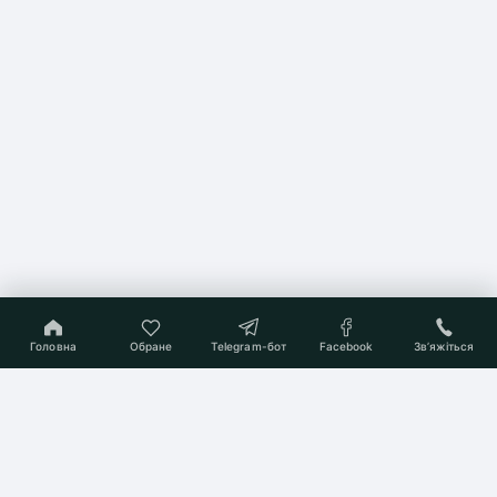
Головна
Обране
Telegram-бот
Facebook
Звʼяжіться