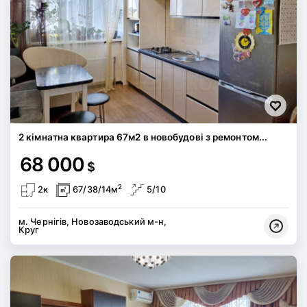
2 кімнатна квартира 67м2 в новобудові з ремонтом...
68 000
$
2
2к
67/38/14м
5/10
м. Чернігів, Новозаводський м-н,
Круг