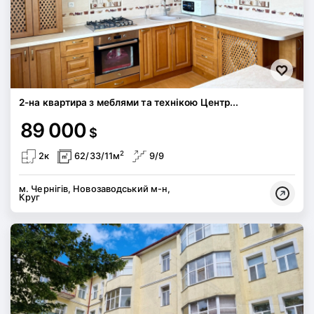
2-на квартира з меблями та технікою Центр...
89 000
$
2
2к
62/33/11м
9/9
м. Чернігів, Новозаводський м-н,
Круг