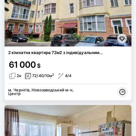
2 кімнатна квартира 72м2 з індивідуальним...
61 000
$
2
2к
72/40/10м
4/4
м. Чернігів, Новозаводський м-н,
Центр