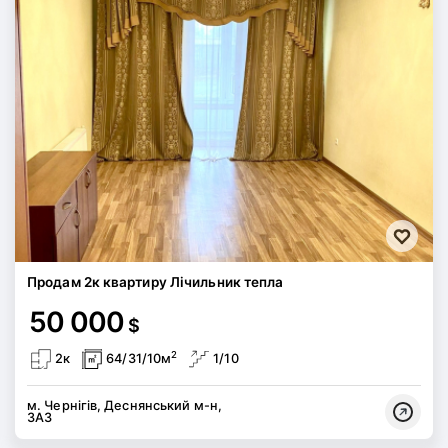
Продам 2к квартиру Лічильник тепла
50 000
$
2
2к
64/31/10м
1/10
м. Чернігів, Деснянський м-н,
ЗАЗ