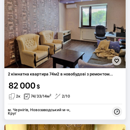
2 кімнатна квартира 74м2 в новобудові з ремонтом...
82 000
$
2
2к
74/33/14м
2/10
м. Чернігів, Новозаводський м-н,
Круг