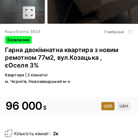
2
/ 9
Код об'єкта: 5839
У вибране
Ексклюзив
Гарна двокімнатна квартира з новим
ремотном 77м2, вул.Козацька ,
єОселя 3%
Квартири
|
2 кімнатні
м. Чернігів, Новозаводський м-н
96 000
USD
UAH
$
2к
Кількість кімнат: