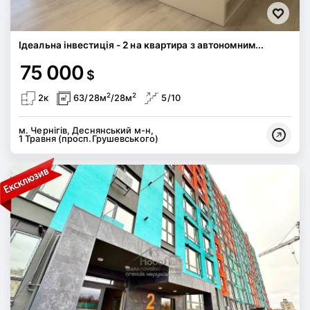
Ідеальна інвестиція - 2 на квартира з автономним...
75 000
$
2
2
2к
63/28м
/28м
5/10
м. Чернігів, Деснянський м-н,
1 Травня (просп.Грушевського)