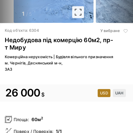
1
/ 5
2
/ 5
Код об'єкта: 6304
У вибране
Недобудова під комерцію 60м2, пр-
т Миру
Комерційна нерухомість
|
Будівля вільного призначення
м. Чернігів, Деснянський м-н,
ЗАЗ
26 000
USD
UAH
$
2
60м
Площа:
1/1
Поверх / Поверхів: