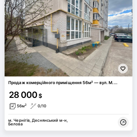
Продаж комерційного приміщення 56м² — вул. М....
28 000
$
2
56м
0/10
м. Чернігів, Деснянський м-н,
Белова