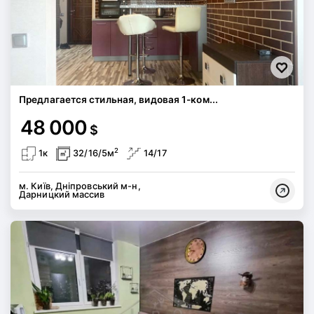
Предлагается стильная, видовая 1-ком...
48 000
$
2
1к
32/16/5м
14/17
м. Київ, Дніпровський м-н,
Дарницкий массив