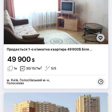
Продається 1-о кімнатна квартира 49900$ Біля...
49 900
$
2
1к
30/15/7м
5/5
м. Київ, Голосіївський м-н,
Голосеево