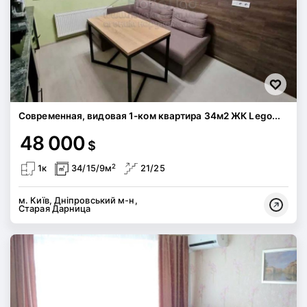
Современная, видовая 1-ком квартира 34м2 ЖК Lego...
48 000
$
2
1к
34/15/9м
21/25
м. Київ, Дніпровський м-н,
Старая Дарница