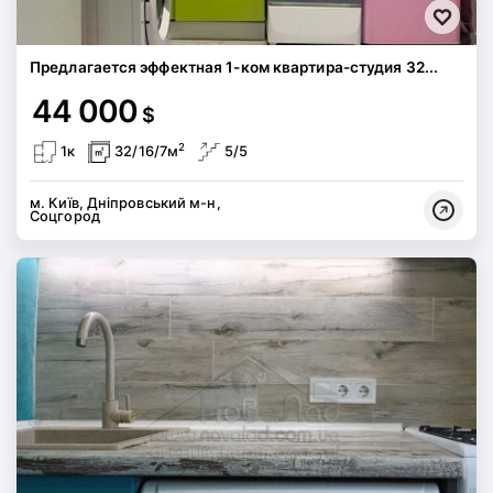
Предлагается эффектная 1-ком квартира-студия 32...
44 000
$
2
1к
32/16/7м
5/5
м. Київ, Дніпровський м-н,
Соцгород