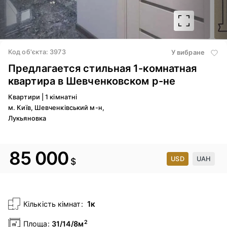
2
/
Код об'єкта: 3973
У вибране
Предлагается стильная 1-комнатная
квартира в Шевченковском р-не
Квартири
|
1 кімнатні
м. Київ, Шевченківський м-н,
Лукьяновка
85 000
USD
UAH
$
1к
Кількість кімнат:
2
Площа:
31/14/8м