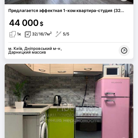
Предлагается эффектная 1-ком квартира-студия (32...
44 000
$
2
1к
32/16/7м
5/5
м. Київ, Дніпровський м-н,
Дарницкий массив