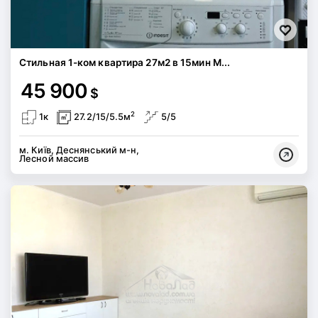
Стильная 1-ком квартира 27м2 в 15мин М...
45 900
$
2
1к
27.2/15/5.5м
5/5
м. Київ, Деснянський м-н,
Лесной массив