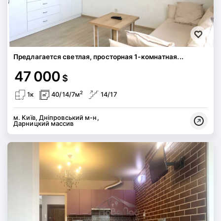
Предлагается светлая, просторная 1-комнатная...
47 000
$
2
1к
40/14/7м
14/17
м. Київ, Дніпровський м-н,
Дарницкий массив