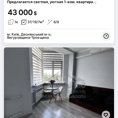
Предлагается светлая, уютная 1-ком. квартира...
43 000
$
2
1к
37/19/7м
6/9
м. Київ, Деснянський м-н,
Вигуровщина-Троещина