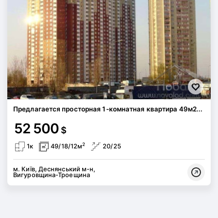
Предлагается просторная 1-комнатная квартира 49м2...
52 500
$
2
1к
49/18/12м
20/25
м. Київ, Деснянський м-н,
Вигуровщина-Троещина