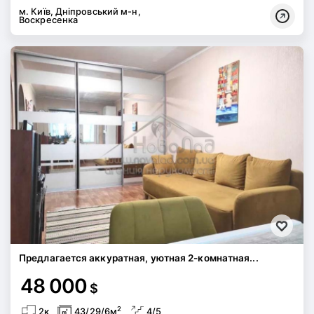
м. Київ, Дніпровський м-н,
Воскресенка
Предлагается аккуратная, уютная 2-комнатная...
48 000
$
2
2к
43/29/6м
4/5