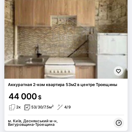
Аккуратная 2-ком квартира 53м2 в центре Троещины
44 000
$
2
2к
53/30/7.5м
4/9
м. Київ, Деснянський м-н,
Вигуровщина-Троещина