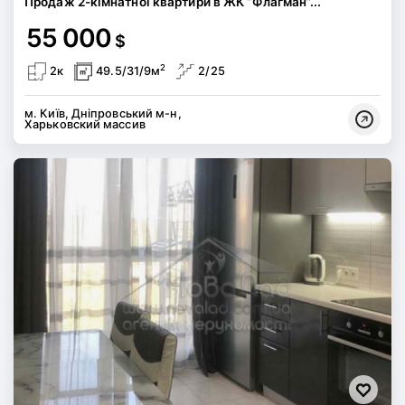
Продаж 2-кімнатної квартири в ЖК “Флагман”...
55 000
$
2
2к
49.5/31/9м
2/25
м. Київ, Дніпровський м-н,
Харьковский массив