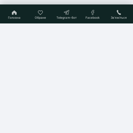
Головна
Обране
Telegram-бот
Facebook
Звʼяжіться
On-line консультант
Підберемо Вам квартиру
мрії
Почати пошук