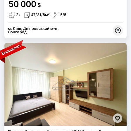
50 000
$
2
2к
47/31/8м
5/5
м. Київ, Дніпровський м-н,
Соцгород