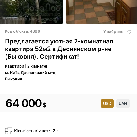
4
/ 13
Код об'єкта: 4888
У вибране
Предлагается уютная 2-комнатная
квартира 52м2 в Деснянском р-не
(Быковня). Сертификат!
Квартири
|
2 кімнатні
м. Київ, Деснянський м-н,
Быковня
64 000
USD
UAH
$
2к
Кількість кімнат: