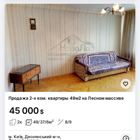
Продажа 2-х ком. квартиры 49м2 на Лесном массиве
45 000
$
2
2к
49/37/6м
8/9
м. Київ, Деснянський м-н,