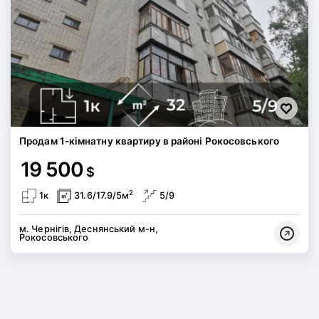
Продам 1-кімнатну квартиру в районі Рокосовського
19 500
$
2
1к
31.6/17.9/5м
5/9
м. Чернігів, Деснянський м-н,
Рокосовського