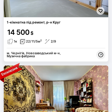
1-кімнатна під ремонт, р-н Круг
14 500
$
2
1к
22/11/5м
2/9
м. Чернігів, Новозаводський м-н,
Музична фабрика