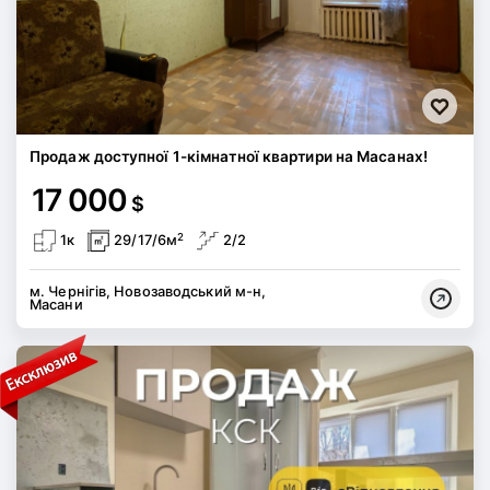
Продаж доступної 1-кімнатної квартири на Масанах!
17 000
$
2
1к
29/17/6м
2/2
м. Чернігів, Новозаводський м-н,
Масани