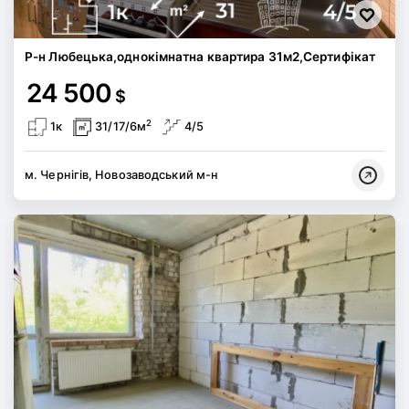
Р-н Любецька,однокімнатна квартира 31м2,Сертифікат
24 500
$
2
1к
31/17/6м
4/5
м. Чернігів, Новозаводський м-н