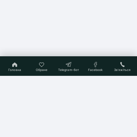
Головна
Обране
Telegram-бот
Facebook
Звʼяжіться
On-line консультант