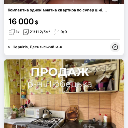
Компактна однокімнатна квартира по супер ціні,...
16 000
$
2
1к
21/11.2/5м
9/9
м. Чернігів, Деснянський м-н