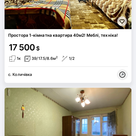
Простора 1-кімнатна квартира 40м2! Меблі, техніка!
17 500
$
2
1к
39/17.5/8.6м
1/2
с. Количівка