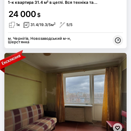
1-к квартира 31.4 м² в цеглі. Вся техніка та...
24 000
$
2
1к
31.4/19.3/5м
5/5
м. Чернігів, Новозаводський м-н,
Шерстянка