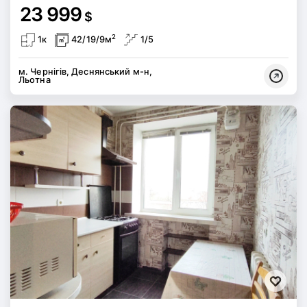
23 999
$
2
1к
42/19/9м
1/5
м. Чернігів, Деснянський м-н,
Льотна