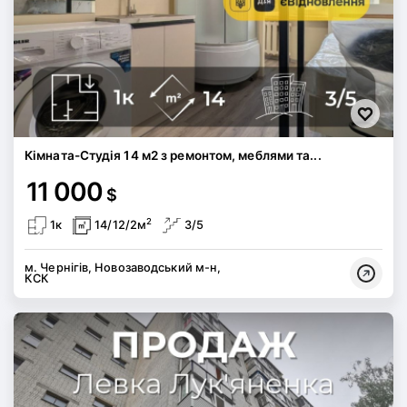
Кімната-Студія 14 м2 з ремонтом, меблями та...
11 000
$
2
1к
14/12/2м
3/5
м. Чернігів, Новозаводський м-н,
КСК