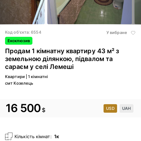
3
/ 19
4
/
Код об'єкта: 6554
У вибране
Ексклюзив
Продам 1 кімнатну квартиру 43 м² з
земельною ділянкою, підвалом та
сараєм у селі Лемеші
Квартири
|
1 кімнатні
смт Козелець
16 500
USD
UAH
$
1к
Кількість кімнат: