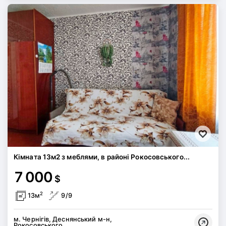
Кімната 13м2 з меблями, в районі Рокосовського...
7 000
$
2
13м
9/9
м. Чернігів, Деснянський м-н,
Рокосовського