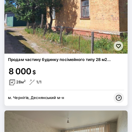
Продам частину будинку посімейного типу 28 м2...
8 000
$
2
28м
1/1
м. Чернігів, Деснянський м-н