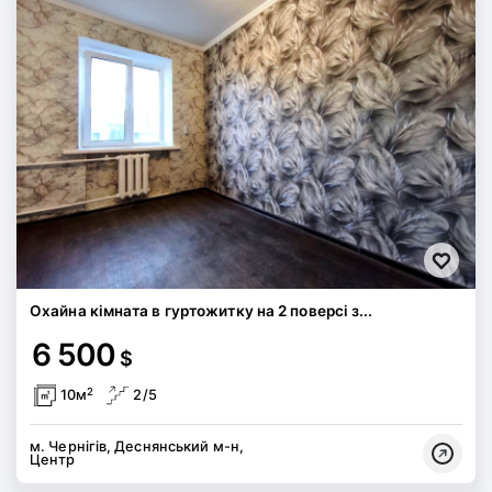
Охайна кімната в гуртожитку на 2 поверсі з...
6 500
$
2
10м
2/5
м. Чернігів, Деснянський м-н,
Центр