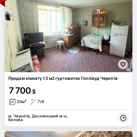
Продам кімнату 13 м2 гуртожиток Голлівуд Чернігів
7 700
$
2
20м
7/9
м. Чернігів, Деснянський м-н,
Белова