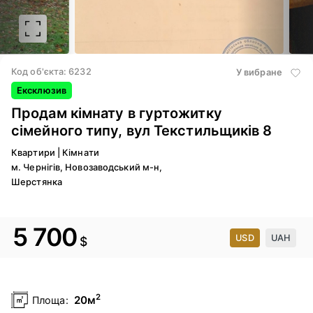
2
/ 15
3
/ 
Код об'єкта: 6232
У вибране
Ексклюзив
Продам кімнату в гуртожитку
сімейного типу, вул Текстильщиків 8
Квартири
|
Кімнати
м. Чернігів, Новозаводський м-н,
Шерстянка
5 700
USD
UAH
$
2
20м
Площа: