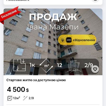
Стартове житло за доступною ціною
4 500
$
2
12м
2/9