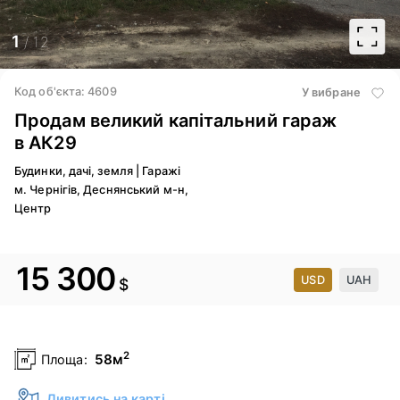
1
/ 12
Код об'єкта: 4609
У вибране
Продам великий капітальний гараж
в АК29
Будинки, дачі, земля
|
Гаражі
м. Чернігів, Деснянський м-н,
Центр
15 300
USD
UAH
$
2
58м
Площа:
Дивитись на карті