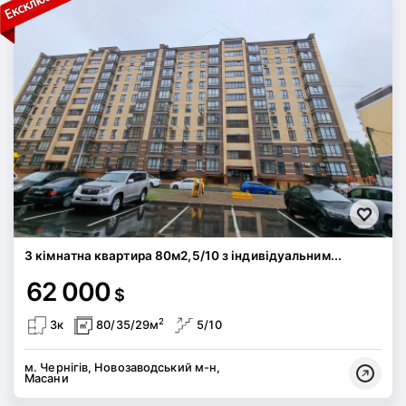
3 кімнатна квартира 80м2,5/10 з індивідуальним...
62 000
$
2
3к
80/35/29м
5/10
м. Чернігів, Новозаводський м-н,
Масани