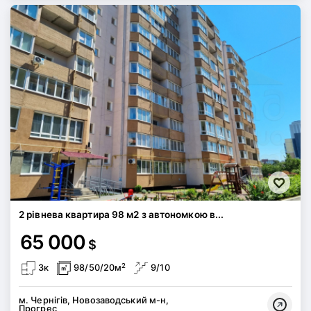
2 рівнева квартира 98 м2 з автономкою в...
65 000
$
2
3к
98/50/20м
9/10
м. Чернігів, Новозаводський м-н,
Прогрес