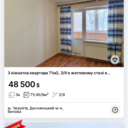
3 кімнатна квартира 71м2, 2/9 в житловому стані в...
48 500
$
2
3к
71/45/9м
2/9
м. Чернігів, Деснянський м-н,
Белова