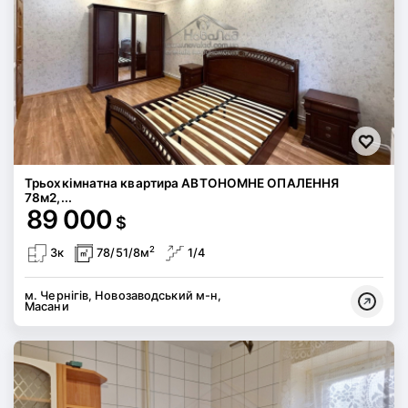
Трьохкімнатна квартира АВТОНОМНЕ ОПАЛЕННЯ
78м2,...
89 000
$
2
3к
78/51/8м
1/4
м. Чернігів, Новозаводський м-н,
Масани