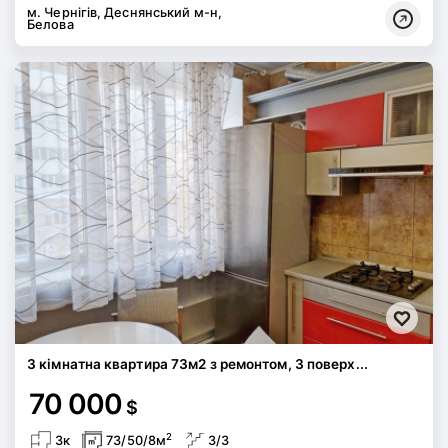
м. Чернігів, Деснянський м-н,
Белова
3 кімнатна квартира 73м2 з ремонтом, 3 поверх...
70 000
$
2
3к
73/50/8м
3/3