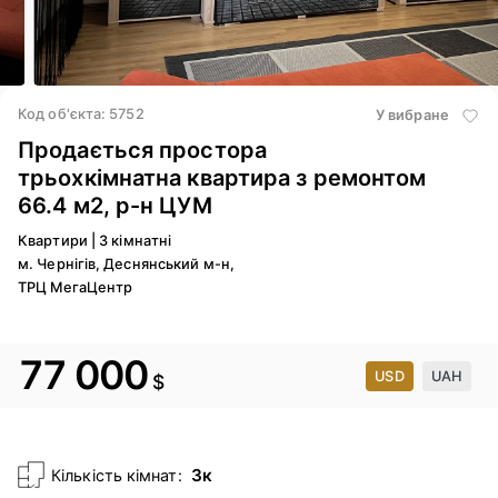
4
/ 19
Код об'єкта: 5752
У вибране
Продається простора
трьохкімнатна квартира з ремонтом
66.4 м2, р-н ЦУМ
Квартири
|
3 кімнатні
м. Чернігів, Деснянський м-н,
ТРЦ МегаЦентр
77 000
USD
UAH
$
3к
Кількість кімнат: