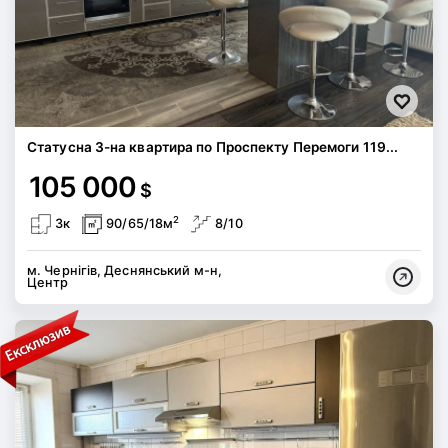
Статусна 3-на квартира по Проспекту Перемоги 119...
105 000
$
2
3к
90/65/18м
8/10
м. Чернігів, Деснянський м-н,
Центр