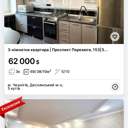
3-кімнатна квартира | Проспект Перемоги, 153|5...
62 000
$
2
3к
69/38/10м
5/10
м. Чернігів, Деснянський м-н,
5 кутів