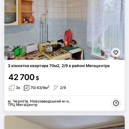
3 кімнатна квартира 70м2, 2/9 в районі Мегацентра
42 700
$
2
3к
70/43/9м
2/9
м. Чернігів, Новозаводський м-н,
ТРЦ МегаЦентр