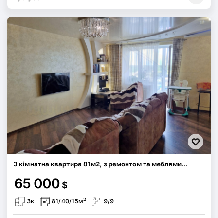
3 кімнатна квартира 81м2, з ремонтом та меблями...
65 000
$
2
3к
81/40/15м
9/9