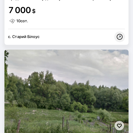
7 000
$
10сот.
с. Старий Білоус