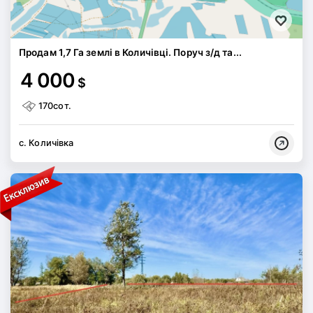
Продам 1,7 Га землі в Количівці. Поруч з/д та...
4 000
$
170сот.
с. Количівка