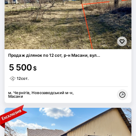
Продаж ділянок по 12 сот, р-н Масани, вул...
5 500
$
12сот.
м. Чернігів, Новозаводський м-н,
Масани