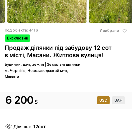
3
/ 8
4
/ 8
Код об'єкта: 4416
У вибране
Ексклюзив
Продаж ділянки під забудову 12 сот
в місті, Масани. Житлова вулиця!
Будинки, дачі, земля
|
Земельні ділянки
м. Чернігів, Новозаводський м-н,
Масани
6 200
USD
UAH
$
12сот.
Ділянка: