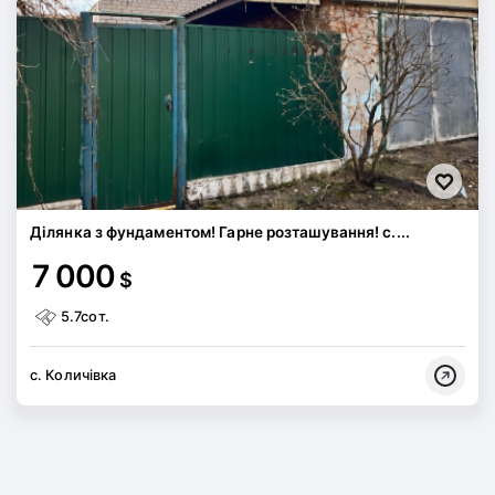
Ділянка з фундаментом! Гарне розташування! с....
7 000
$
5.7сот.
с. Количівка