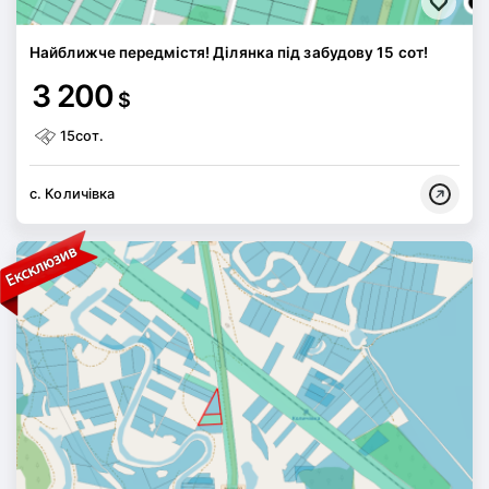
Найближче передмістя! Ділянка під забудову 15 сот!
3 200
$
15сот.
с. Количівка