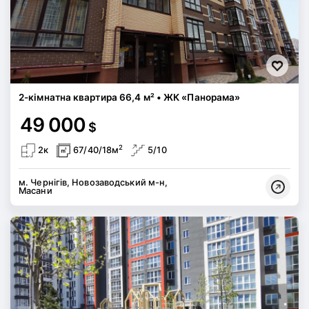
2-кімнатна квартира 66,4 м² • ЖК «Панорама»
49 000
$
2
2к
67/40/18м
5/10
м. Чернігів, Новозаводський м-н,
Масани