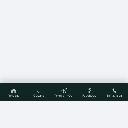
Головна
Обране
Telegram-бот
Facebook
Звʼяжіться