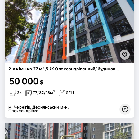
2-х кімн.кв.77 м² /ЖК Олександрівський/ будинок...
50 000
$
2
2к
77/32/18м
5/11
м. Чернігів, Деснянський м-н,
Олександрівка