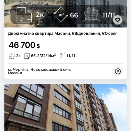
Двокімнатна квартира Масани, ЄВідновлення, ЄОселя
46 700
$
2
2к
66.2/32/14м
11/11
м. Чернігів, Новозаводський м-н,
Масани