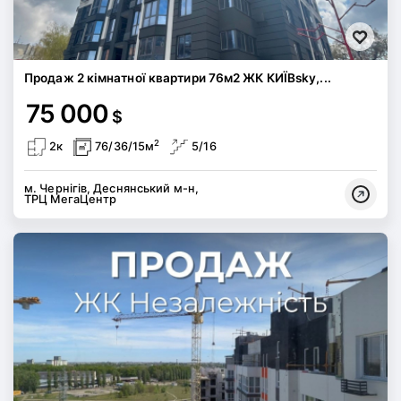
Продаж 2 кімнатної квартири 76м2 ЖК КИЇВsky,...
75 000
$
2
2к
76/36/15м
5/16
м. Чернігів, Деснянський м-н,
ТРЦ МегаЦентр