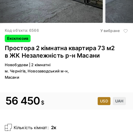
3
/ 14
Код об'єкта: 6566
У вибране
Ексклюзив
Простора 2 кімнатна квартира 73 м2
в ЖК Незалежність р-н Масани
Новобудови
|
2 кімнатні
м. Чернігів, Новозаводський м-н,
Масани
56 450
USD
UAH
$
2к
Кількість кімнат: