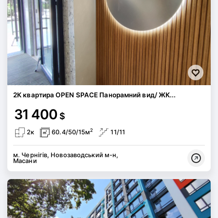
2К квартира OPEN SPACE Панорамний вид/ ЖК...
31 400
$
2
2к
60.4/50/15м
11/11
м. Чернігів, Новозаводський м-н,
Масани