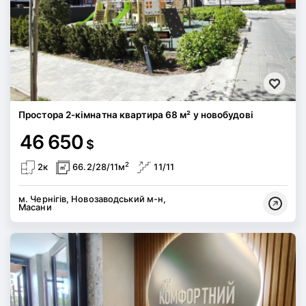
Простора 2-кімнатна квартира 68 м² у новобудові
46 650
$
2
2к
66.2/28/11м
11/11
м. Чернігів, Новозаводський м-н,
Масани