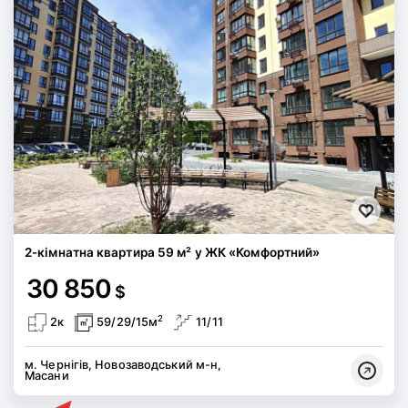
2-кімнатна квартира 59 м² у ЖК «Комфортний»
30 850
$
2
2к
59/29/15м
11/11
м. Чернігів, Новозаводський м-н,
Масани