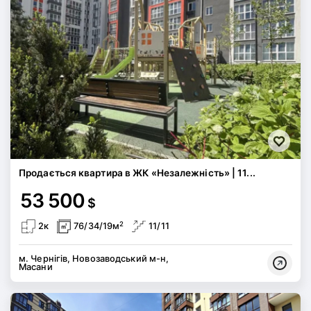
Продається квартира в ЖК «Незалежність» | 11...
53 500
$
2
2к
76/34/19м
11/11
м. Чернігів, Новозаводський м-н,
Масани