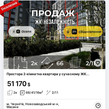
Простора 2-кімнатна квартира у сучасному ЖК...
51 170
$
2
2к
66/41/16м
2/11
м. Чернігів, Новозаводський м-н,
Масани