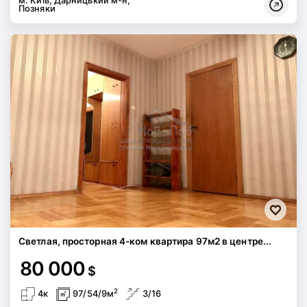
м. Київ, Дарницький м-н,
Позняки
Светлая, просторная 4-ком квартира 97м2 в центре...
80 000
$
2
4к
97/54/9м
3/16