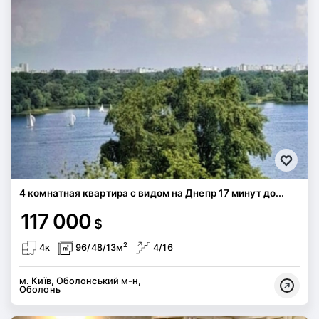
4 комнатная квартира с видом на Днепр 17 минут до...
117 000
$
2
4к
96/48/13м
4/16
м. Київ, Оболонський м-н,
Оболонь