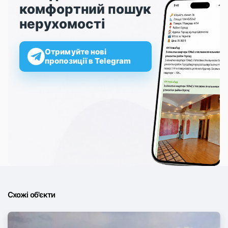
комфортний пошук
нерухомості
Отримуйте нові
пропозиції в Telegram
Схожі об'єкти