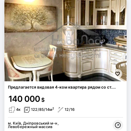
Предлагается видовая 4-ком квартира рядом со ст....
140 000
$
2
4к
122/85/14м
12/16
м. Київ, Дніпровський м-н,
Левобережный массив