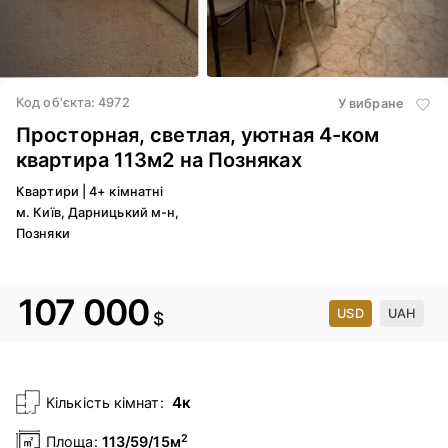
4
/ 21
Код об'єкта: 4972
У вибране
Просторная, светлая, уютная 4-ком
квартира 113м2 на Позняках
Квартири
|
4+ кімнатні
м. Київ, Дарницький м-н,
Позняки
107 000
USD
UAH
$
4к
Кількість кімнат:
2
Площа:
113/59/15м