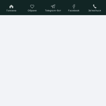
Головна
Обране
Telegram-бот
Facebook
Звʼяжіться
On-line консультант
Підберемо Вам квартиру
мрії
Почати пошук