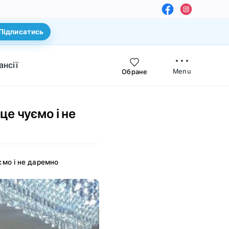
Підписатись
ансії
Menu
Обране
це чуємо і не
ємо і не даремно