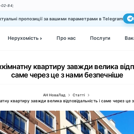
-02-84;
туальні пропозиції за вашими параметрами в Telegram
Нерухомість
Про нас
Послуги
Вак
кімнатну квартиру завжди велика відпо
саме через це з нами безпечніше
АН НоваЛад
Статті
атну квартиру завжди велика відповідальність і саме через це 