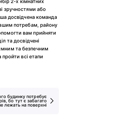
ибір 2-х кімнатних
зі зручностями або
аша досвідчена команда
вашим потребам, району
опомогти вам прийняти
іл та досвідчені
ємним та безпечним
а пройти всі етапи
д
ого будинку потребує
ів, бо тут є забагато
не лежать на поверхні