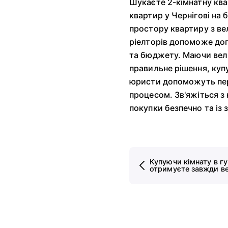
Шукаєте 2-кімнатну квар
квартир у Чернігові на
простору квартиру з ве
ріелторів допоможе доп
та бюджету. Маючи вел
правильне рішення, купу
юристи допоможуть пер
процесом. Зв'яжіться з 
покупки безпечно та із
Купуючи кімнату в г
отримуєте завжди в