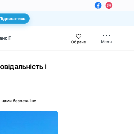
Підписатись
ансії
Menu
Обране
відальність і
з нами безпечніше