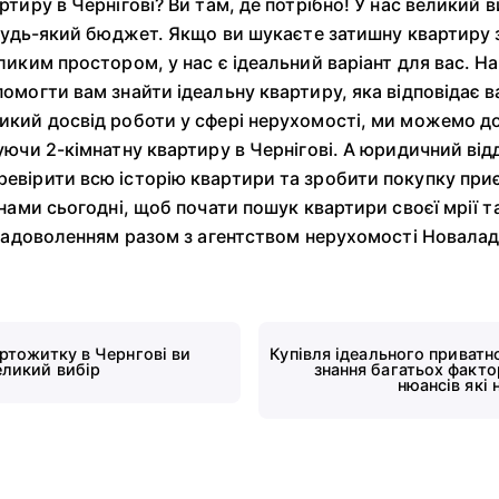
тиру в Чернігові? Ви там, де потрібно! У нас великий в
 будь-який бюджет. Якщо ви шукаєте затишну квартиру 
ликим простором, у нас є ідеальний варіант для вас. Н
омогти вам знайти ідеальну квартиру, яка відповідає 
икий досвід роботи у сфері нерухомості, ми можемо д
ючи 2-кімнатну квартиру в Чернігові. А юридичний відд
евірити всю історію квартири та зробити покупку при
нами сьогодні, щоб почати пошук квартири своєї мрії т
 задоволенням разом з агентством нерухомості Новала
уртожитку в Чернгові ви
Купівля ідеального приватн
еликий вибір
знання багатьох фактор
нюансів які 