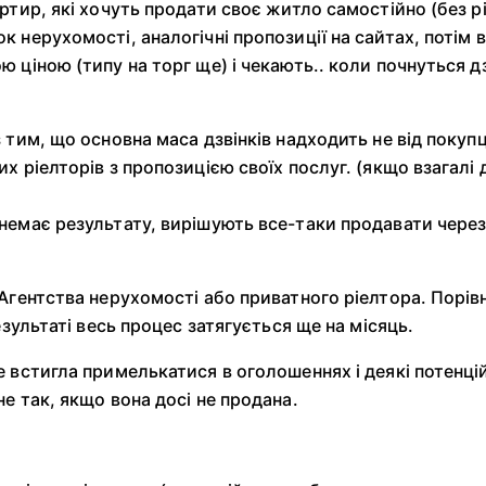
ртир, які хочуть продати своє житло самостійно (без р
к нерухомості, аналогічні пропозиції на сайтах, потім
 ціною (типу на торг ще) і чекають.. коли почнуться дз
 тим, що основна маса дзвінків надходить не від покупці
х ріелторів з пропозицією своїх послуг. (якщо взагалі 
немає результату, вирішують все-таки продавати через 
Агентства нерухомості або приватного ріелтора. Порівн
результаті весь процес затягується ще на місяць.
е встигла примелькатися в оголошеннях і деякі потенці
е так, якщо вона досі не продана.