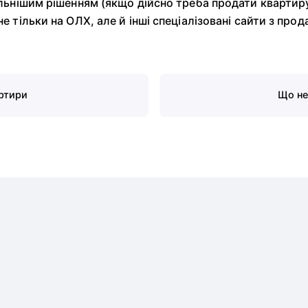
льнішим рішенням (якщо дійсно треба продати квартиру
 тільки на ОЛХ, але й інші спеціалізовані сайти з про
ртири
Що не