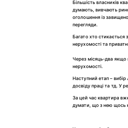
Більшість власників ква
думають, вивчають рино
оголошення із завищеною
перегляди.
Багато хто стикається з
нерухомості та приватни
Через місяць-два якщо 
нерухомості.
Наступний етап – вибір 
досвіду праці та тд. У 
За цей час квартира вж
думати, що з нею щось н