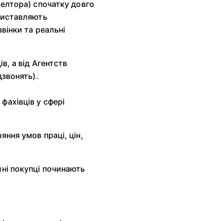
іелтора) спочатку довго
 виставляють
вінки та реальні
в, а від Агентств
дзвонять).
фахівців у сфері
яння умов праці, цін,
йні покупці починають