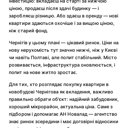
інвестицію: вкладаєш на старті за нижчою
ціною, продаєш після здачі будинку — і
заробляєш різницю. Або здаєш в оренду — нові
квартири здаються охочіше і за вищою ціною,
ніж старий фонд.
Чернігів у цьому плані — цікавий ринок. Ціни на
нову нерухомість тут значно нижчі, ніж у Києві
чи навіть Полтаві, але попит стабільний. Місто
розвивається, інфраструктура оновлюється, і
попит на нове житло зростає.
Для тих, хто розглядає покупку квартири в
новобудові Чернігова як вкладення, важливо
правильно обрати об'єкт: надійний забудовник,
хороший мікрорайон, актуальна ціна. Саме з
підбором і допомагає АН Новалад — агентство
знає ринок зсередини і має договірні відносини