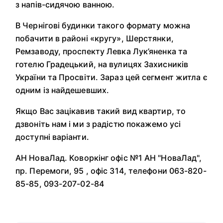
з напів-сидячою ванною.
В Чернігові будинки такого формату можна
побачити в районі «кругу», Шерстянки,
Ремзаводу, проспекту Левка Лук’яненка та
готелю Градецький, на вулицях Захисників
України та Просвіти. Зараз цей сегмент житла є
одним із найдешевших.
Якщо Вас зацікавив такий вид квартир, то
дзвоніть нам і ми з радістю покажемо усі
доступні варіанти.
АН НоваЛад. Коворкінг офіс №1 АН "НоваЛад",
пр. Перемоги, 95 , офіс 314, телефони 063-820-
85-85, 093-207-02-84