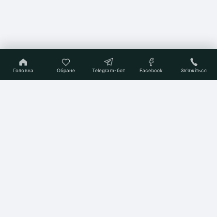
Головна
Обране
Telegram-бот
Facebook
Звʼяжіться
On-line консультант
Підберемо Вам квартиру
мрії