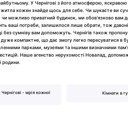
айбутньому. У Чернігові з його атмосферою, яскравою
житла кожен знайде щось для себе. Чи шукаєте ви суч
а, чи можливо приватний будинок, ми обов'язково вам 
ить ваші потреби, залишилося лише обрати, тож дзвоні
вці без сумніву вам допоможуть. Чернігів також пропону
 дуже компактне, що дає змогу легко пересуватися в бу
исленними парками, музеями та іншими визначними пам
вестицій. Наше агенство нерухомості Новалад, допомож
ї родини.
Чернігові - мрія кожної
Кімнати в г