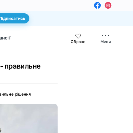
Підписатись
ансії
Menu
Обране
 - правильне
авильне рішення