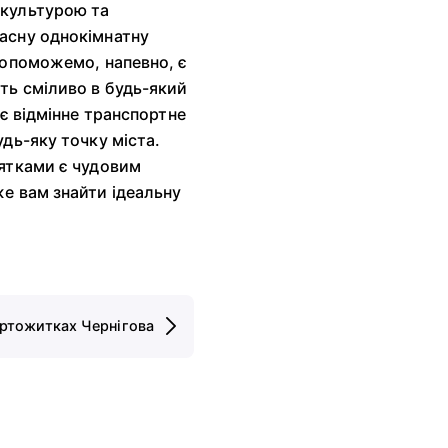
 культурою та
асну однокімнатну
допоможемо, напевно, є
ть сміливо в будь-який
є відмінне транспортне
дь-яку точку міста.
'ятками є чудовим
е вам знайти ідеальну
уртожитках Чернігова