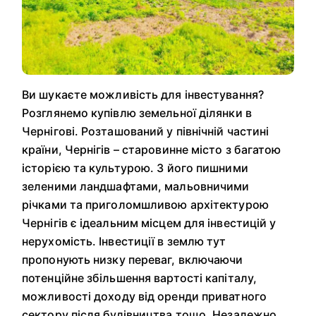
Ви шукаєте можливість для інвестування?
Розглянемо купівлю земельної ділянки в
Чернігові. Розташований у північній частині
країни, Чернігів – старовинне місто з багатою
історією та культурою. З його пишними
зеленими ландшафтами, мальовничими
річками та приголомшливою архітектурою
Чернігів є ідеальним місцем для інвестицій у
нерухомість. Інвестиції в землю тут
пропонують низку переваг, включаючи
потенційне збільшення вартості капіталу,
можливості доходу від оренди приватного
сектору після будівництва тощо. Незалежно