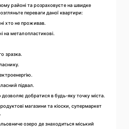
ному районі та розраховуєте на швидке
озгляньте переваги даної квартири:
ні хто не проживав.
ені на металопластикові.
го зразка.
ласнику.
лектроенергію.
ласний підвал.
 дозволяє добратися в будь-яку точку міста.
 продуктові магазини та кіоски, супермаркет
.
альовниче озеро де знаходиться міський