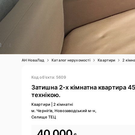
1
/ 14
АН НоваЛад
Каталог нерухомості
Квартири
2 кімн
Код об'єкта: 5609
Затишна 2-х кімнатна квартира 4
технікою.
Квартири
|
2 кімнатні
м. Чернігів, Новозаводський м-н,
Селище ТЕЦ
40 000