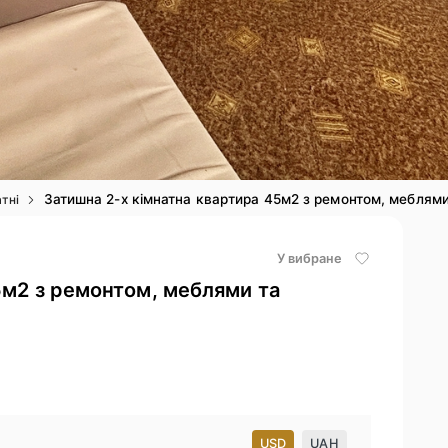
Затишна 2-х кімнатна квартира 45м2 з ремонтом, меблями
атні
У вибране
5м2 з ремонтом, меблями та
USD
UAH