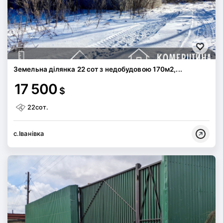
Земельна ділянка 22 сот з недобудовою 170м2,...
17 500
$
22сот.
с.Іванівка