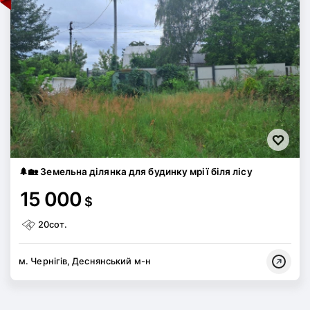
🌲🏡 Земельна ділянка для будинку мрії біля лісу
15 000
$
20сот.
м. Чернігів, Деснянський м-н