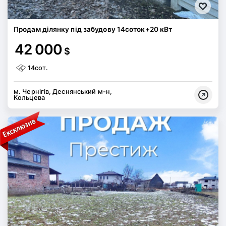
Продам ділянку під забудову 14соток+20 кВт
42 000
$
14сот.
м. Чернігів, Деснянський м-н,
Кольцева