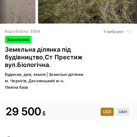
3
/ 6
Код об'єкта: 5599
У вибране
Ексклюзив
Земельна ділянка під
будівництво,Ст Престиж
вул.Біологічна.
Будинки, дачі, земля
|
Земельні ділянки
м. Чернігів, Деснянський м-н,
Лижна база
29 500
USD
UAH
$