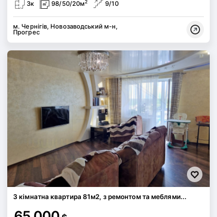
2
3к
98/50/20м
9/10
м. Чернігів, Новозаводський м-н,
Прогрес
3 кімнатна квартира 81м2, з ремонтом та меблями...
65 000