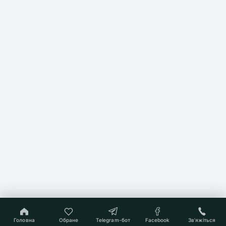
Головна
Обране
Telegram-бот
Facebook
Звʼяжіться