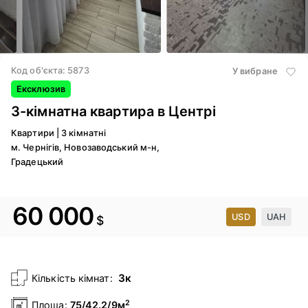
4
/ 16
5
/ 16
Код об'єкта: 5873
У вибране
Ексклюзив
3-кімнатна квартира в Центрі
Квартири
|
3 кімнатні
м. Чернігів, Новозаводський м-н,
Градецький
60 000
USD
UAH
$
3к
Кількість кімнат:
2
Площа:
75/42.2/9м