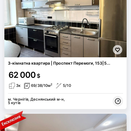
3-кімнатна квартира | Проспект Перемоги, 153|5...
62 000
$
2
3к
69/38/10м
5/10
м. Чернігів, Деснянський м-н,
5 кутів