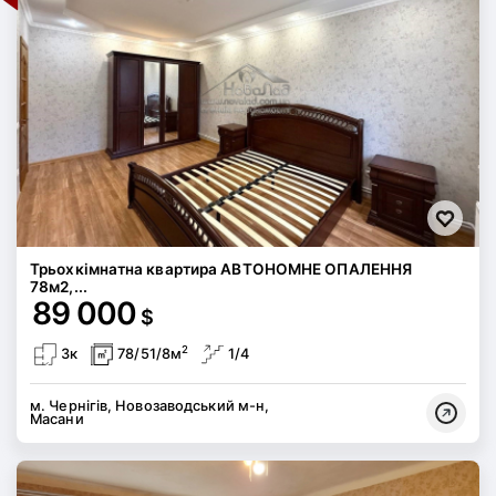
Трьохкімнатна квартира АВТОНОМНЕ ОПАЛЕННЯ
78м2,...
89 000
$
2
3к
78/51/8м
1/4
м. Чернігів, Новозаводський м-н,
Масани