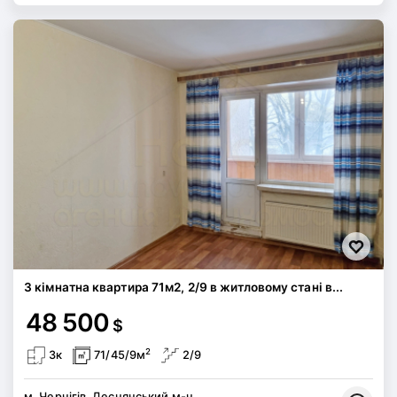
3 кімнатна квартира 71м2, 2/9 в житловому стані в...
48 500
$
2
3к
71/45/9м
2/9
м. Чернігів, Деснянський м-н,