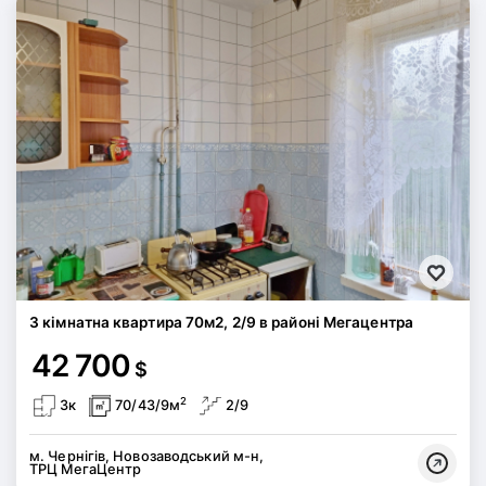
3 кімнатна квартира 70м2, 2/9 в районі Мегацентра
42 700
$
2
3к
70/43/9м
2/9
м. Чернігів, Новозаводський м-н,
ТРЦ МегаЦентр