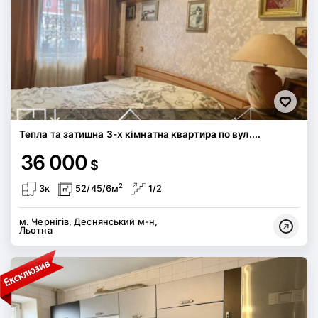
Тепла та затишна 3-х кімнатна квартира по вул....
36 000
$
2
3к
52/45/6м
1/2
м. Чернігів, Деснянський м-н,
Льотна