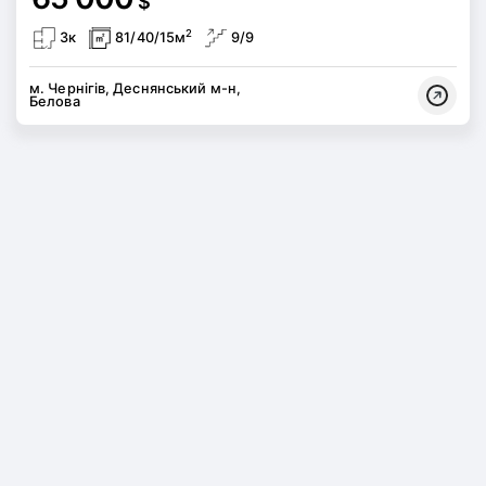
$
2
3к
81/40/15м
9/9
м. Чернігів, Деснянський м-н,
Белова