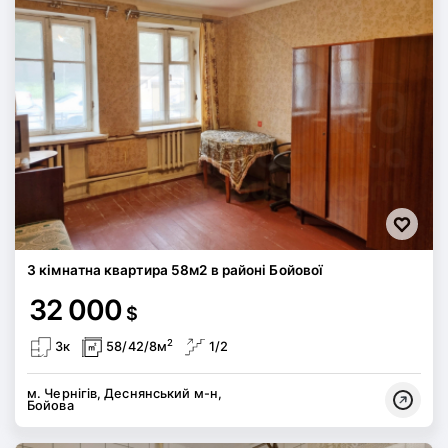
3 кімнатна квартира 58м2 в районі Бойової
32 000
$
2
3к
58/42/8м
1/2
м. Чернігів, Деснянський м-н,
Бойова