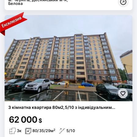
Белова
3 кімнатна квартира 80м2,5/10 з індивідуальним...
62 000
$
2
3к
80/35/29м
5/10