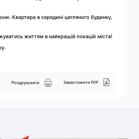
кони. Квартира в середині цегляного будинку,
джуватись життям в найкращій локацій міста!
ру.
Завантажити PDF
Роздрукувати