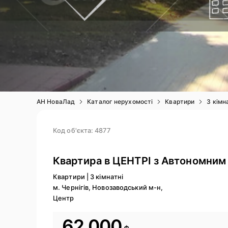
АН НоваЛад
Каталог нерухомості
Квартири
3 кімн
Код об'єкта: 4877
Квартира в ЦЕНТРІ з Автономним
Квартири
|
3 кімнатні
м. Чернігів, Новозаводський м-н,
Центр
62 000