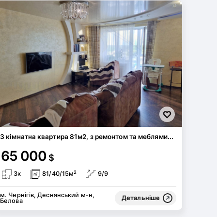
3 кімнатна квартира 81м2, з ремонтом та меблями...
65 000
$
2
3к
81/40/15м
9/9
м. Чернігів, Деснянський м-н,
Детальніше
Белова