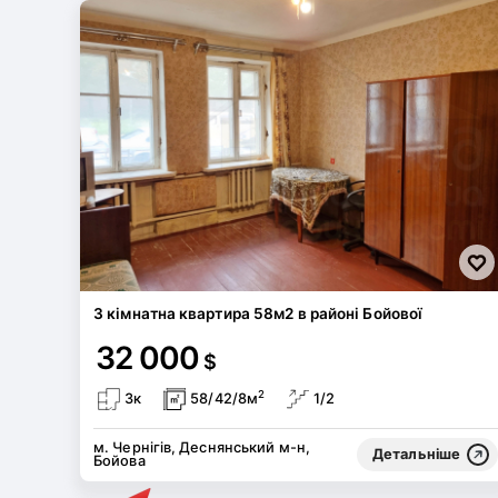
3 кімнатна квартира 58м2 в районі Бойової
32 000
$
2
3к
58/42/8м
1/2
м. Чернігів, Деснянський м-н,
Детальніше
Бойова