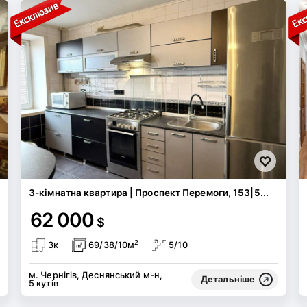
3-кімнатна квартира | Проспект Перемоги, 153|5...
62 000
$
2
3к
69/38/10м
5/10
м. Чернігів, Деснянський м-н,
Детальніше
5 кутів