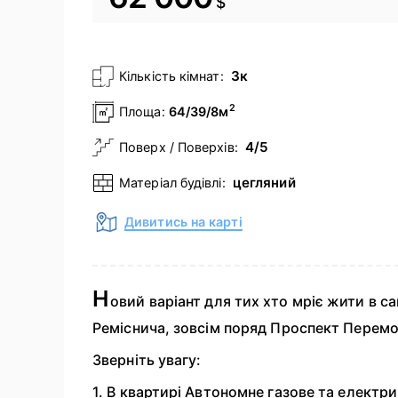
$
3к
Кількість кімнат:
2
Площа:
64/39/8м
4/5
Поверх / Поверхів:
цегляний
Матеріал будівлі:
Дивитись на карті
Н
овий варіант для тих хто мріє жити в с
Реміснича, зовсім поряд Проспект Перемо
Зверніть увагу:
1. В квартирі Автономне газове та електр