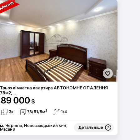
Трьохкімнатна квартира АВТОНОМНЕ ОПАЛЕННЯ
78м2,...
89 000
$
2
3к
78/51/8м
1/4
м. Чернігів, Новозаводський м-н,
Детальніше
Масани