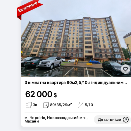
3 кімнатна квартира 80м2,5/10 з індивідуальним...
62 000
$
2
3к
80/35/29м
5/10
м. Чернігів, Новозаводський м-н,
Детальніше
Масани