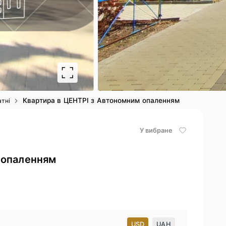
2
/ 18
Квартира в ЦЕНТРІ з Автономним опаленням
атні
У вибране
 опаленням
USD
UAH