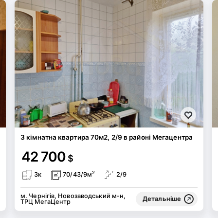
3 кімнатна квартира 70м2, 2/9 в районі Мегацентра
42 700
$
2
3к
70/43/9м
2/9
м. Чернігів, Новозаводський м-н,
Детальніше
ТРЦ МегаЦентр