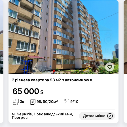
2 рівнева квартира 98 м2 з автономкою в...
65 000
$
2
3к
98/50/20м
9/10
м. Чернігів, Новозаводський м-н,
Детальніше
Прогрес