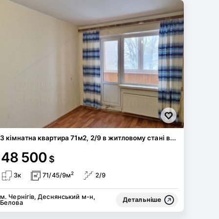
3 кімнатна квартира 71м2, 2/9 в житловому стані в...
48 500
$
2
3к
71/45/9м
2/9
м. Чернігів, Деснянський м-н,
Детальніше
Белова