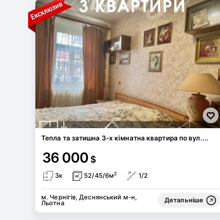
Тепла та затишна 3-х кімнатна квартира по вул....
36 000
$
2
3к
52/45/6м
1/2
м. Чернігів, Деснянський м-н,
Детальніше
Льотна