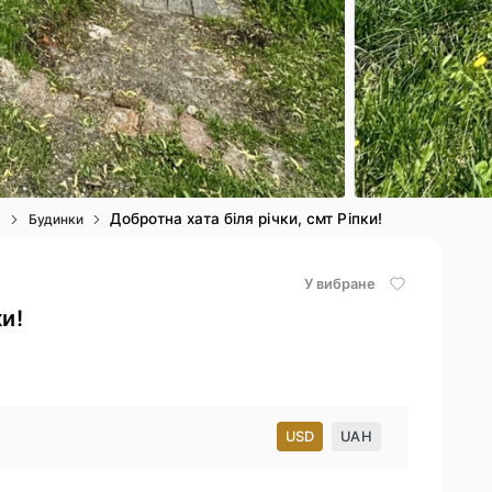
4
/ 18
Добротна хата біля річки, смт Ріпки!
я
Будинки
У вибране
ки!
USD
UAH