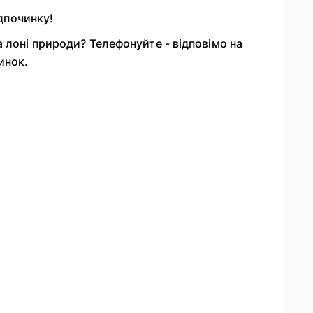
ідпочинку!
 лоні природи? Телефонуйте - відповімо на
инок.