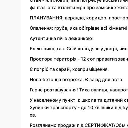
фантазію та втілити мрії про заміське жит
ПЛАНУВАННЯ: веранда, коридор, простора 
Опалення: груба, яка обігріває всі кімнати!
Аутентична піч з лежанкою!
Електрика, газ. Свій колодязь у дворі, чис
Простора територія - 12 сот приватизовано
Є погріб та сарай, хозприміщення.
Нова бетонна огорожа. Є заїзд для авто.
Гарне розташування! Тиха вулиця, навпрот
У населеному пункті є школа та дитячий са
Зупинки транспорту - до 10 хв пішки від 
хв.
Розглянемо продаж під СЕРТИФІКАТ/Обмін