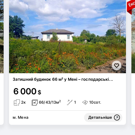
Затишний будинок 66 м² у Мені – господарські...
6 000
$
2
2к
66/43/13м
1
10сот.
м. Мена
Детальніше