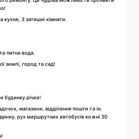
ло!
кухня, 3 затишні кімнати.
та питна вода.
ї землі, город та сад!
и будинку річка!
дочок, магазини, відділення пошти та ін.
будинку, рух маршрутних автобусів кожні 30
!