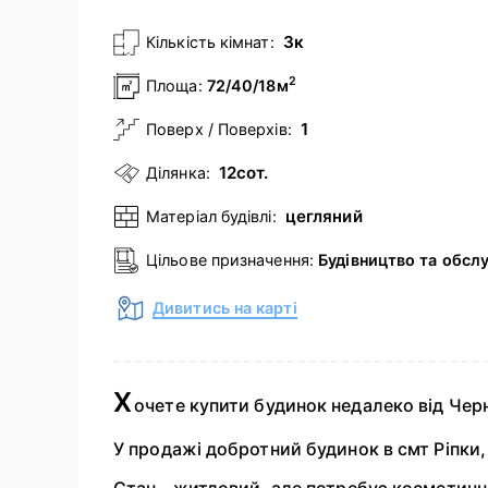
3к
Кількість кімнат:
2
Площа:
72/40/18м
1
Поверх / Поверхів:
12сот.
Ділянка:
цегляний
Матеріал будівлі:
Цільове призначення:
Будівництво та обсл
Дивитись на карті
Х
очете купити будинок недалеко від Чер
У продажі добротний будинок в смт Ріпки, 
Стан - житловий, але потребує косметичн