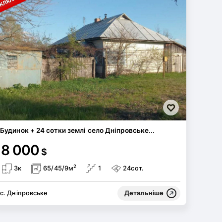
Будинок + 24 сотки землі село Дніпровське...
8 000
$
2
3к
65/45/9м
1
24сот.
с. Дніпровське
Детальніше