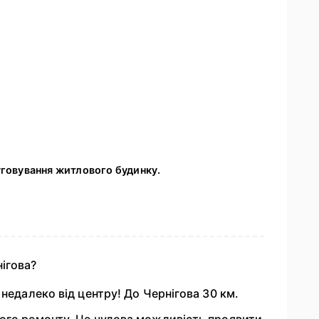
уговування житлового будинку.
нігова?
недалеко від центру! До Чернігова 30 км.
ого ремонту. Це чудова можливість проявити