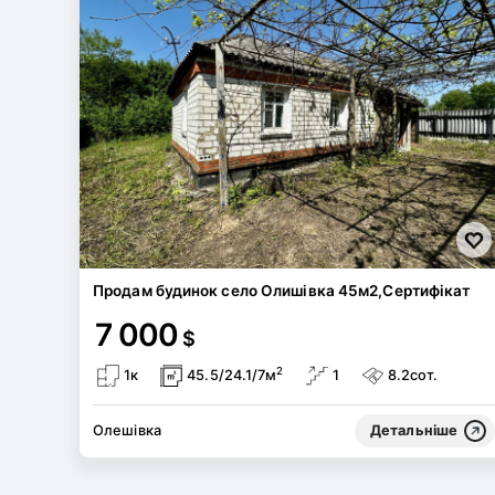
Продам будинок село Олишівка 45м2,Сертифікат
7 000
$
2
1к
45.5/24.1/7м
1
8.2сот.
Олешівка
Детальніше