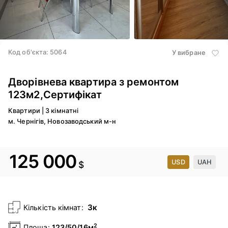
3
/ 20
4
/ 20
Код об'єкта: 5064
У вибране
Дворівнева квартира з ремонтом
123м2,Сертифікат
Квартири
|
3 кімнатні
м. Чернігів, Новозаводський м-н
125 000
USD
UAH
$
3к
Кількість кімнат:
2
Площа:
123/50/16м