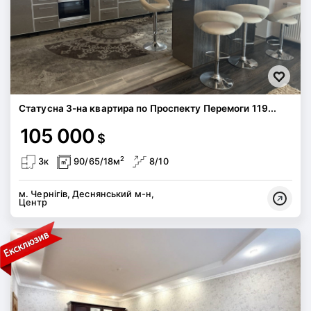
Статусна 3-на квартира по Проспекту Перемоги 119...
105 000
$
2
3к
90/65/18м
8/10
м. Чернігів, Деснянський м-н,
Центр