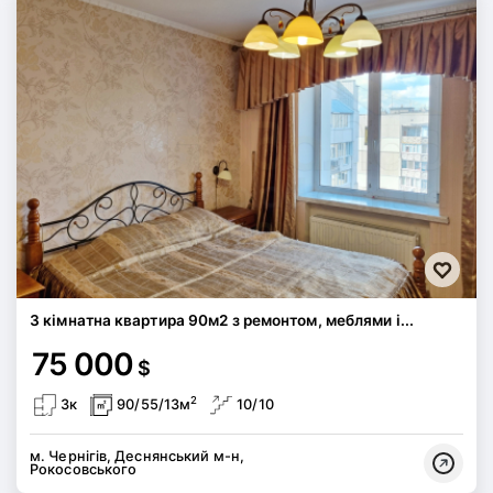
3 кімнатна квартира 90м2 з ремонтом, меблями і...
75 000
$
2
3к
90/55/13м
10/10
м. Чернігів, Деснянський м-н,
Рокосовського