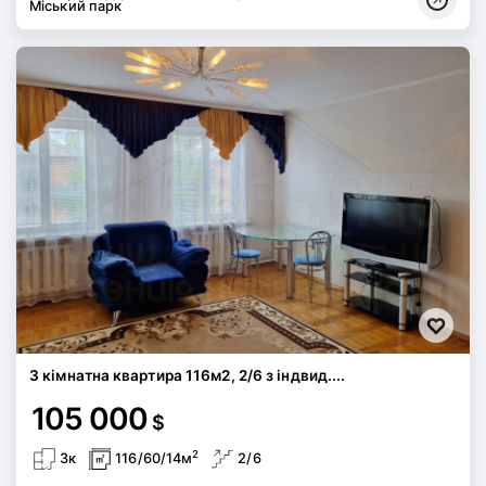
Міський парк
3 кімнатна квартира 116м2, 2/6 з індвид....
105 000
$
2
3к
116/60/14м
2/6