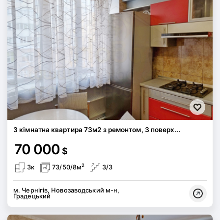
3 кімнатна квартира 73м2 з ремонтом, 3 поверх...
70 000
$
2
3к
73/50/8м
3/3
м. Чернігів, Новозаводський м-н,
Градецький