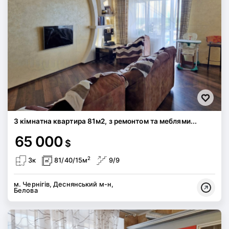
3 кімнатна квартира 81м2, з ремонтом та меблями...
65 000
$
2
3к
81/40/15м
9/9
м. Чернігів, Деснянський м-н,
Белова