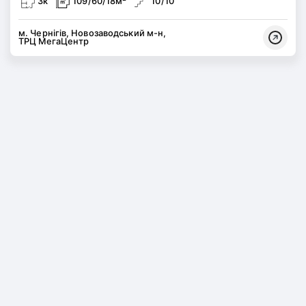
3к
109/60/18м
10/10
м. Чернігів, Новозаводський м-н,
ТРЦ МегаЦентр