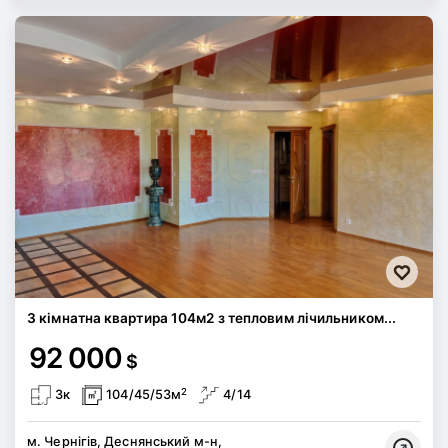
3 кімнатна квартира 104м2 з тепловим лічильником...
92 000
$
2
3к
104/45/53м
4/14
м. Чернігів, Деснянський м-н,