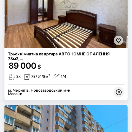
Трьохкімнатна квартира АВТОНОМНЕ ОПАЛЕННЯ
78м2,...
89 000
$
2
3к
78/51/8м
1/4
м. Чернігів, Новозаводський м-н,
Масани