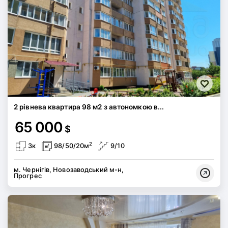
2 рівнева квартира 98 м2 з автономкою в...
65 000
$
2
3к
98/50/20м
9/10
м. Чернігів, Новозаводський м-н,
Прогрес