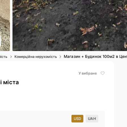
2
/ 17
Магазин + Будинок 100м2 в Цент
ість
Комерційна нерухомість
У вибране
і міста
USD
UAH