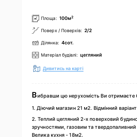
2
100м
Площа:
2/2
Поверх / Поверхів:
4сот.
Ділянка:
цегляний
Матеріал будівлі:
Дивитись на карті
В
ибравши цю нерухомість Ви отримаєте б
1. Діючий магазин 21 м2. Відмінний варіант
2. Теплий цегляний 2-х поверховий будино
зручностями, газовим та твердопаливний к
Велика кухня - 18м2.