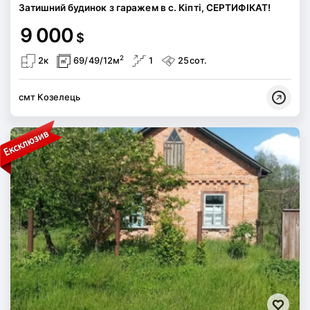
Затишний будинок з гаражем в с. Кіпті, СЕРТИФІКАТ!
9 000
$
2
2к
69/49/12м
1
25сот.
смт Козелець