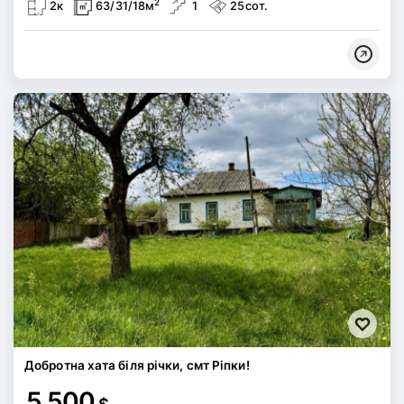
2
2к
63/31/18м
1
25сот.
Добротна хата біля річки, смт Ріпки!
5 500
$