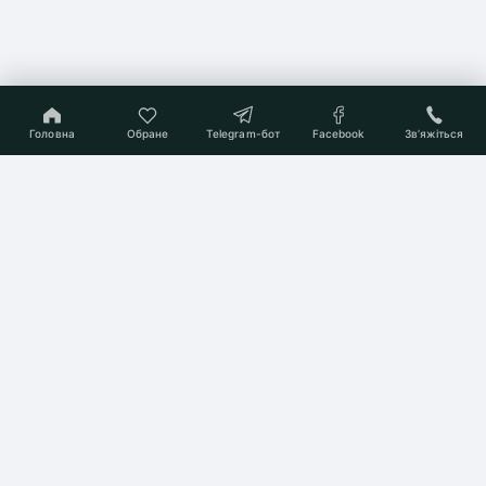
Головна
Обране
Telegram-бот
Facebook
Звʼяжіться
On-line консультант
Підберемо Вам квартиру
мрії