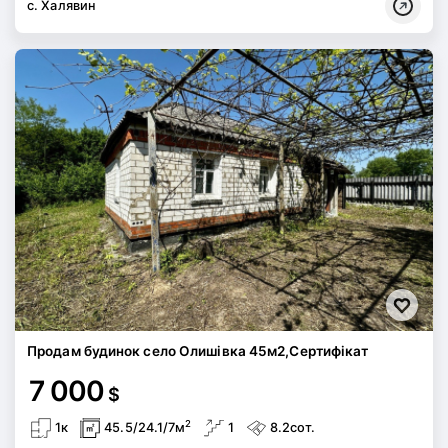
с. Халявин
Продам будинок село Олишівка 45м2,Сертифікат
7 000
$
2
1к
45.5/24.1/7м
1
8.2сот.