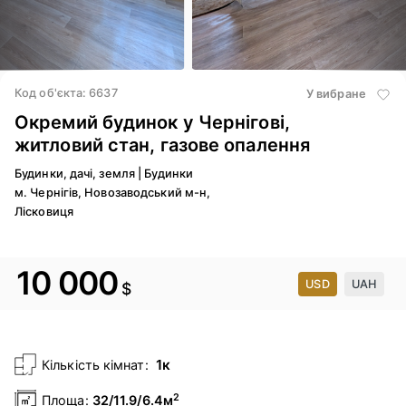
3
/ 17
Код об'єкта: 6637
У вибране
Окремий будинок у Чернігові,
житловий стан, газове опалення
Будинки, дачі, земля
|
Будинки
м. Чернігів, Новозаводський м-н,
Лісковиця
10 000
USD
UAH
$
1к
Кількість кімнат:
2
Площа:
32/11.9/6.4м