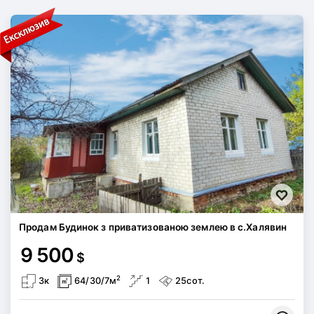
Продам Будинок з приватизованою землею в с.Халявин
9 500
$
2
3к
64/30/7м
1
25сот.