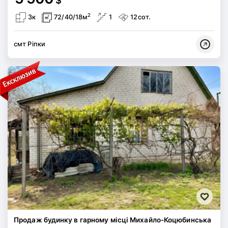
2
3к
72/40/18м
1
12сот.
смт Ріпки
Продаж будинку в гарному місці Михайло-Коцюбинська