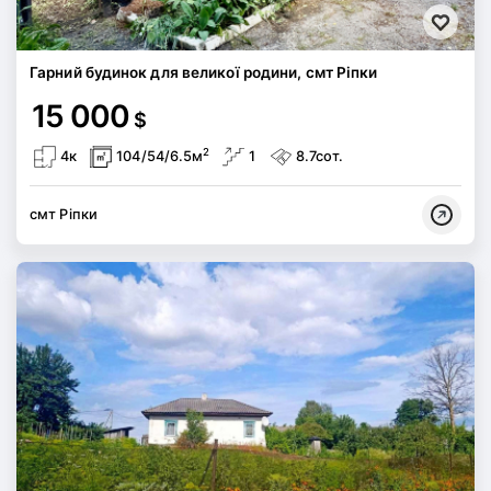
Гарний будинок для великої родини, смт Ріпки
15 000
$
2
4к
104/54/6.5м
1
8.7сот.
смт Ріпки