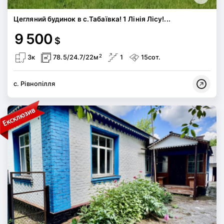
Цегляний будинок в с.Табаївка! 1 Лінія Лісу!...
9 500
$
2
3к
78.5/24.7/22м
1
15сот.
с. Рівнопілля