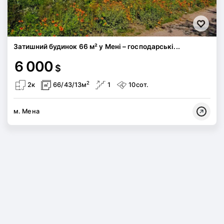
Затишний будинок 66 м² у Мені – господарські...
6 000
$
2
2к
66/43/13м
1
10сот.
м. Мена