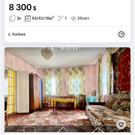
8 300
$
2
3к
93/62/16м
1
20сот.
с. Киїнка