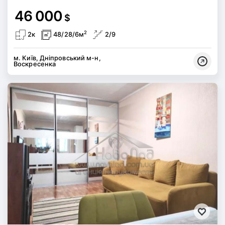
46 000
$
2
2к
48/28/6м
2/9
м. Київ, Дніпровський м-н,
Воскресенка