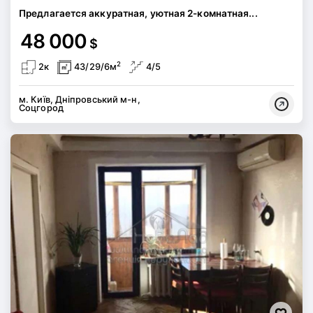
Предлагается аккуратная, уютная 2-комнатная...
48 000
$
2
2к
43/29/6м
4/5
м. Київ, Дніпровський м-н,
Соцгород