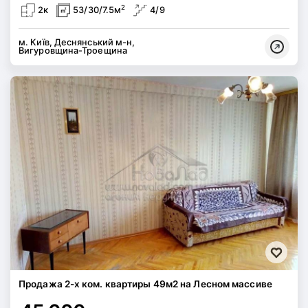
2
2к
53/30/7.5м
4/9
м. Київ, Деснянський м-н,
Вигуровщина-Троещина
Продажа 2-х ком. квартиры 49м2 на Лесном массиве