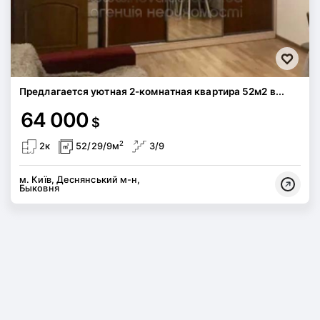
Предлагается уютная 2-комнатная квартира 52м2 в...
64 000
$
2
2к
52/29/9м
3/9
м. Київ, Деснянський м-н,
Быковня