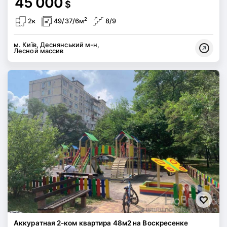
45 000
$
2
2к
49/37/6м
8/9
м. Київ, Деснянський м-н,
Лесной массив
Аккуратная 2-ком квартира 48м2 на Воскресенке