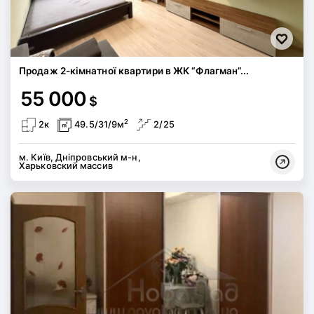
Продаж 2-кімнатної квартири в ЖК “Флагман”...
55 000
$
2
2к
49.5/31/9м
2/25
м. Київ, Дніпровський м-н,
Харьковский массив