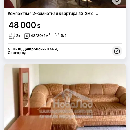
Компактная 2-комнатная квартира 43,2м2, ...
48 000
$
2
2к
43/30/5м
5/5
м. Київ, Дніпровський м-н,
Соцгород