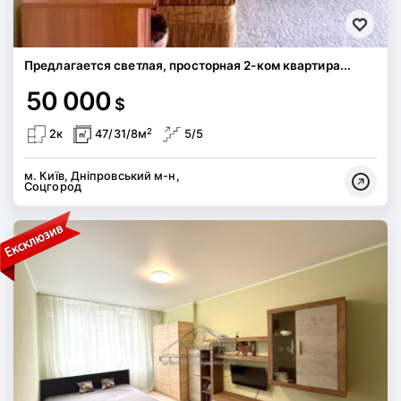
Предлагается светлая, просторная 2-ком квартира...
50 000
$
2
2к
47/31/8м
5/5
м. Київ, Дніпровський м-н,
Соцгород