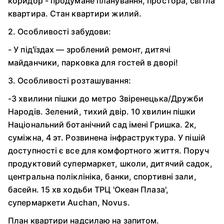
коридор - продумане планування, простора, світла
квартира. Стан квартири жилий.
2. Особливості забудови:
- У під'їздах — зроблений ремонт, дитячі
майданчики, парковка для гостей в дворі!
3. Особливості розташування:
-3 хвилини пішки до метро Звіренецька/Дружби
Народів. Зелений, тихий двір. 10 хвилин пішки
Національний ботанічний сад імені Гришка. 2к,
суміжна, 4 эт. Розвинена інфраструктура. У пішій
доступності є все для комфортного життя. Поруч
продуктовий супермаркет, школи, дитячий садок,
центральна поліклініка, банки, спортивні зали,
басейн. 15 хв ходьби ТРЦ 'Океан Плаза',
супермаркети Auchan, Novus.
План квартири надсилаю на запитом.