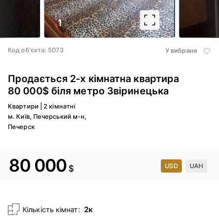
1
/ 3
Код об'єкта: 5073
У вибране
Продається 2-х кімнатна квартира
80 000$ біля метро Звіринецька
Квартири
|
2 кімнатні
м. Київ, Печерський м-н,
Печерск
80 000
USD
UAH
$
2к
Кількість кімнат: