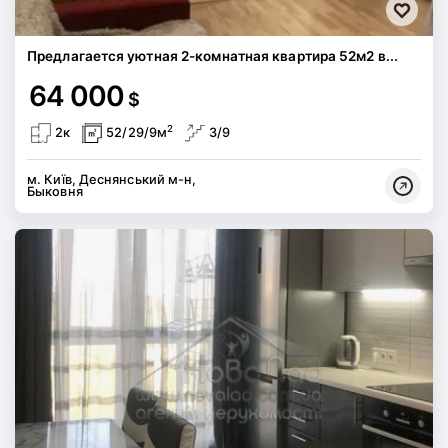
Предлагается уютная 2-комнатная квартира 52м2 в...
64 000
$
2
2к
52/29/9м
3/9
м. Київ, Деснянський м-н,
Быковня