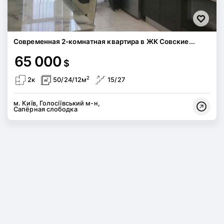
Современная 2-комнатная квартира в ЖК Совские...
65 000
$
2
2к
50/24/12м
15/27
м. Київ, Голосіївський м-н,
Сапёрная слободка