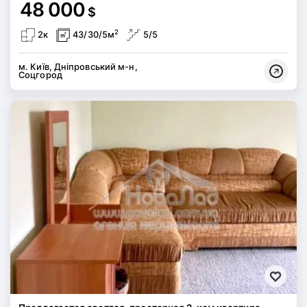
48 000
$
2
2к
43/30/5м
5/5
м. Київ, Дніпровський м-н,
Соцгород