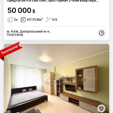
Предлагается светлая, просторная 2-ком квартира...
50 000
$
2
2к
47/31/8м
5/5
м. Київ, Дніпровський м-н,
Соцгород