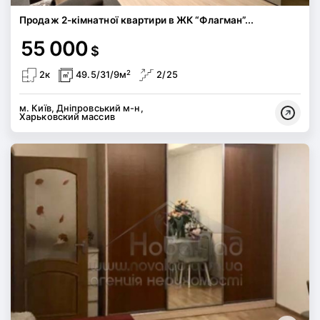
Продаж 2-кімнатної квартири в ЖК “Флагман”...
55 000
$
2
2к
49.5/31/9м
2/25
м. Київ, Дніпровський м-н,
Харьковский массив