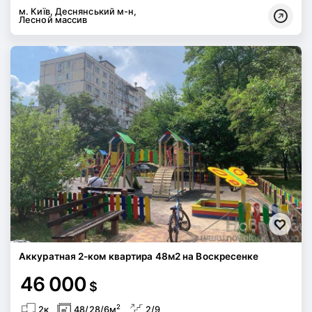
м. Київ, Деснянський м-н,
Лесной массив
Аккуратная 2-ком квартира 48м2 на Воскресенке
46 000
$
2
2к
48/28/6м
2/9