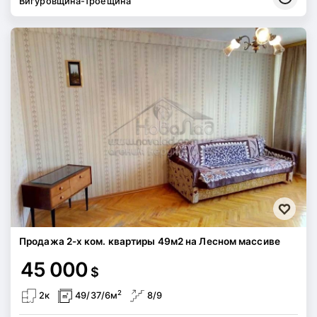
Вигуровщина-Троещина
Продажа 2-х ком. квартиры 49м2 на Лесном массиве
45 000
$
2
2к
49/37/6м
8/9