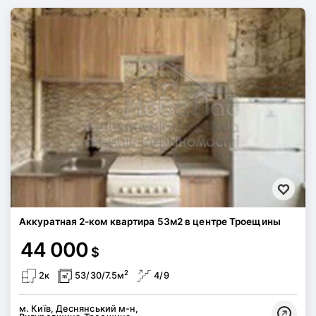
Аккуратная 2-ком квартира 53м2 в центре Троещины
44 000
$
2
2к
53/30/7.5м
4/9
м. Київ, Деснянський м-н,