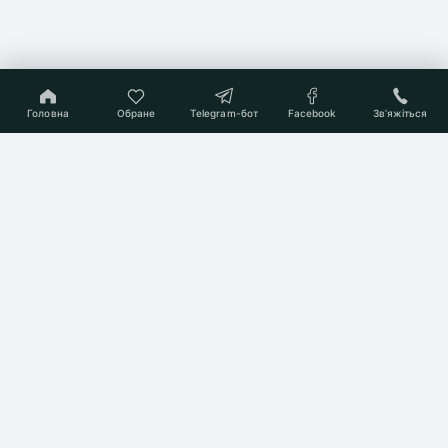
Головна
Обране
Telegram-бот
Facebook
Звʼяжіться
On-line консультант
Підберемо Вам квартиру
мрії