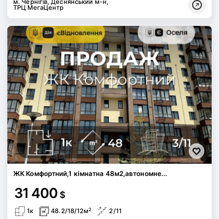
м. Чернігів, Деснянський м-н,
ТРЦ МегаЦентр
ЖК Комфортний,1 кімнатна 48м2,автономне...
31 400
$
2
1к
48.2/18/12м
2/11