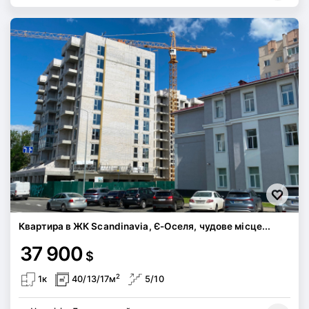
Квартира в ЖК Scandinavia, Є-Оселя, чудове місце...
37 900
$
2
1к
40/13/17м
5/10