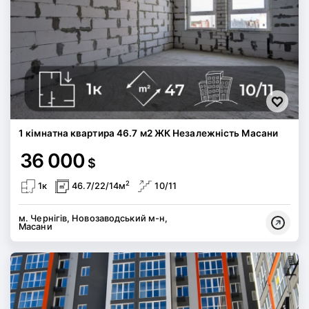
1 кімнатна квартира 46.7 м2 ЖК Незалежність Масани
36 000
$
2
1к
46.7/22/14м
10/11
м. Чернігів, Новозаводський м-н,
Масани