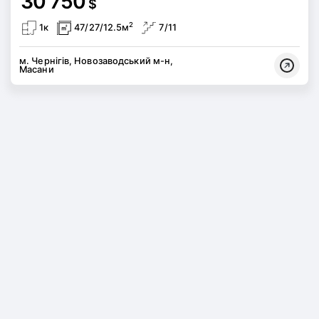
30 750
$
2
1к
47/27/12.5м
7/11
м. Чернігів, Новозаводський м-н,
Масани