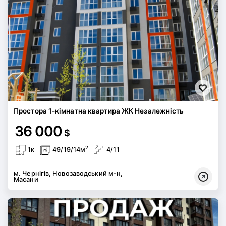
Простора 1-кімнатна квартира ЖК Незалежність
36 000
$
2
1к
49/19/14м
4/11
м. Чернігів, Новозаводський м-н,
Масани