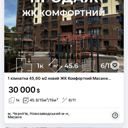
1 кімнатна 45,60 м2 новий ЖК Комфортний Масани...
30 000
$
2
2
1к
45.6/15м
/15м
6/11
м. Чернігів, Новозаводський м-н,
Масани