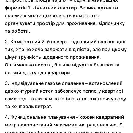
1. Простора площа 48,2 м² – один із найкращих
форматів 1-кімнатних квартир. Велика кухня та
окрема кімната дозволяють комфортно
організувати простір для проживання, відпочинку
та роботи.
2. Комфортний 2-й поверх – ідеальний варіант для
тих, хто не хоче залежати від ліфта, але при цьому
цінує зручність щоденного проживання.
Оптимальна висота, більше відчуття безпеки та
легкий доступ до квартири.
3. Індивідуальне газове опалення – встановлений
двоконтурний котел забезпечує тепло у квартирі
саме тоді, коли вам потрібно, а також гарячу воду
та контроль витрат.
4. Функціональне планування – кожен квадратний
метр використаний максимально раціонально. Є
можливість облаштувати квартиру саме під ваш