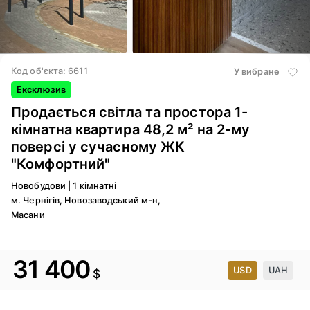
3
/ 13
Код об'єкта: 6611
У вибране
Ексклюзив
Продається світла та простора 1-
кімнатна квартира 48,2 м² на 2-му
поверсі у сучасному ЖК
"Комфортний"
Новобудови
|
1 кімнатні
м. Чернігів, Новозаводський м-н,
Масани
31 400
USD
UAH
$