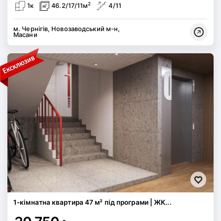
2
1к
46.2/17/11м
4/11
м. Чернігів, Новозаводський м-н,
Масани
1-кімнатна квартира 47 м² під програми | ЖК...