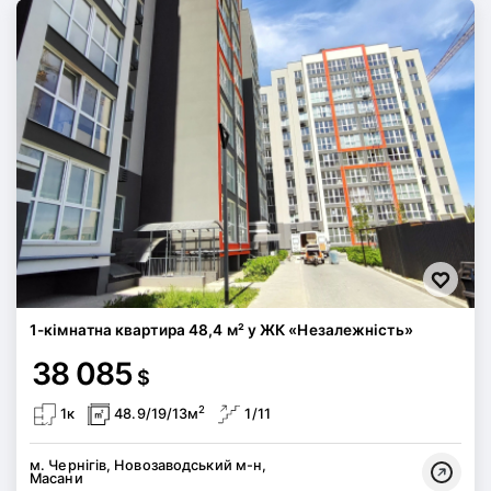
1-кімнатна квартира 48,4 м² у ЖК «Незалежність»
38 085
$
2
1к
48.9/19/13м
1/11
м. Чернігів, Новозаводський м-н,
Масани