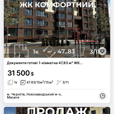
Документи готові 1-кімнатна 47,83 м² ЖК...
31 500
$
2
2
1к
47.83/15м
/15м
3/11
м. Чернігів, Новозаводський м-н,
Масани