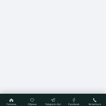
Головна
Обране
Telegram-бот
Facebook
Звʼяжіться