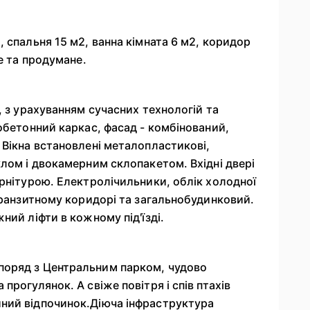
 спальня 15 м2, ванна кімната 6 м2, коридор
е та продумане.
, з урахуванням сучасних технологій та
обетонний каркас, фасад - комбінований,
 Вікна встановлені металопластикові,
лом і двокамерним склопакетом. Вхідні двері
урнітурою. Електролічильники, облік холодної
транзитному коридорі та загальнобудинковий.
ний ліфти в кожному під'їзді.
поряд з Центральним парком, чудово
рогулянок. А свіже повітря і спів птахів
ний відпочинок.Діюча інфраструктура