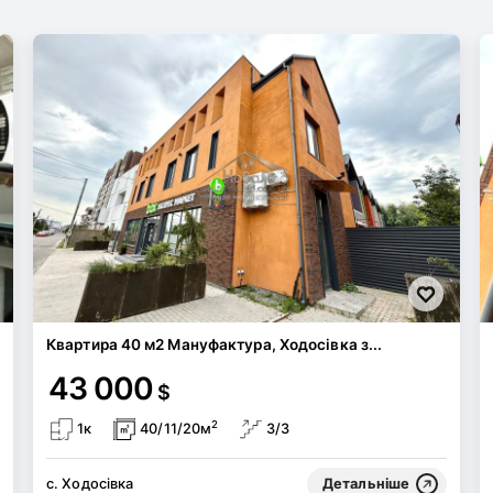
Квартира 40 м2 Мануфактура, Ходосівка з...
43 000
$
2
1к
40/11/20м
3/3
с. Ходосівка
Детальніше