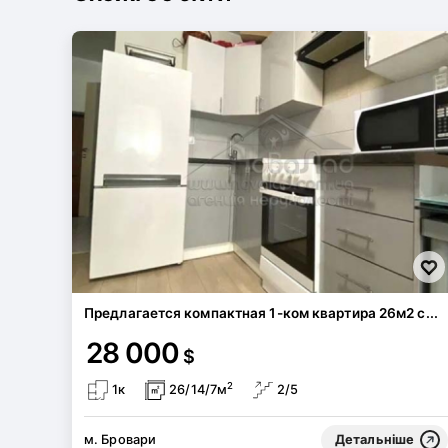
Предлагается компактная 1-ком квартира 26м2 с...
28 000
$
2
1к
26/14/7м
2/5
м. Бровари
Детальніше