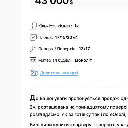
43 000
$
1к
Кількість кімнат:
2
Площа:
47/15/20м
13/17
Поверх / Поверхів:
моноліт
Матеріал будівлі:
Дивитись на карті
Д
о Вашої уваги пропонується продаж одн
2», розташована на тринадцятому поверсі, 
розглядаємо, як за готівку так і по еОселі
Вирішили купити квартиру – зверніть уваг