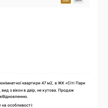
USD
UAH
окімнатної квартири 47 м2, в ЖК «Сіті Парк
вид з вікон в двір, не кутова. Продаж
, еВідновленню.
у на особливості: