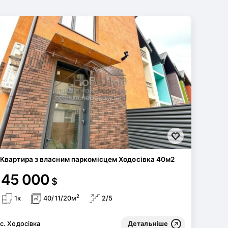
Квартира з власним паркомісцем Ходосівка 40м2
45 000
$
2
1к
40/11/20м
2/5
с. Ходосівка
Детальніше