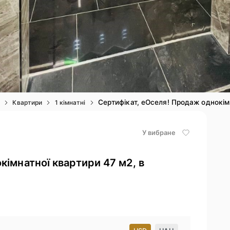
Сертифікат, еОселя! Продаж однокімн
і
Квартири
1 кімнатні
У вибране
кімнатної квартири 47 м2, в