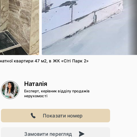
5
/ 20
атної квартири 47 м2, в ЖК «Сіті Парк 2»
Наталія
Експерт, керівник відділу продажів
нерухомості
Показати номер
Замовити перегляд