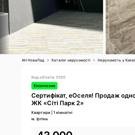
4
/ 20
АН НоваЛад
Каталог нерухомості
Нерухомість у Києв
Код об'єкта: 5100
Ексклюзив
Сертифікат, еОселя! Продаж одно
ЖК «Сіті Парк 2»
Квартири
|
1 кімнатні
м. Ірпінь