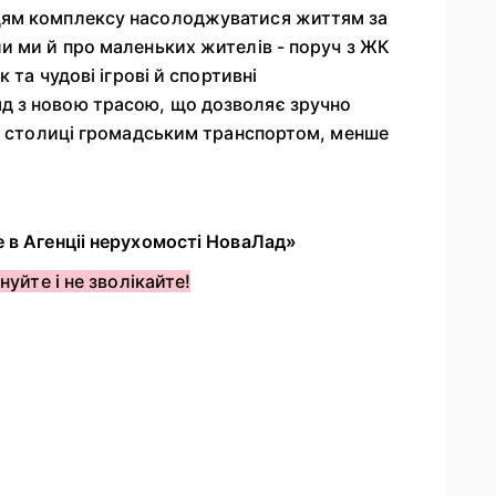
цям комплексу насолоджуватися життям за
и ми й про маленьких жителів - поруч з ЖК
 та чудові ігрові й спортивні
д з новою трасою, що дозволяє зручно
до столиці громадським транспортом, менше
 в Агенціі нерухомості НоваЛад»
нуйте і не зволікайте!