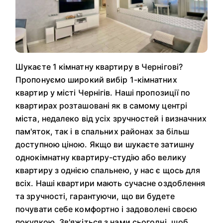
Шукаєте 1 кімнатну квартиру в Чернігові?
Пропонуємо широкий вибір 1-кімнатних
квартир у місті Чернігів. Наші пропозиції по
квартирах розташовані як в самому центрі
міста, недалеко від усіх зручностей і визначних
пам'яток, так і в спальних районах за більш
доступною ціною. Якщо ви шукаєте затишну
однокімнатну квартиру-студію або велику
квартиру з однією спальнею, у нас є щось для
всіх. Наші квартири мають сучасне оздоблення
та зручності, гарантуючи, що ви будете
почувати себе комфортно і задоволені своєю
покупкою. Зв'яжіться з нами сьогодні, щоб