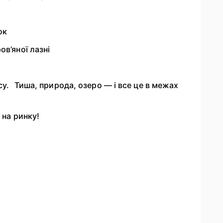
ок
в’яної лазні
есу. Тиша, природа, озеро — і все це в межах
 на ринку!