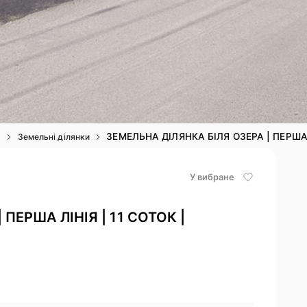
ЗЕМЕЛЬНА ДІЛЯНКА БІЛЯ ОЗЕРА | ПЕРША Л
я
Земельні ділянки
У вибране
ПЕРША ЛІНІЯ | 11 СОТОК |