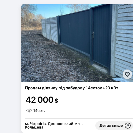
Продам ділянку під забудову 14соток+20 кВт
42 000
$
14сот.
м. Чернігів, Деснянський м-н,
Детальніше
Кольцева