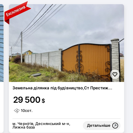
Земельна ділянка під будівництво,Ст Престиж...
29 500
$
10сот.
м. Чернігів, Деснянський м-н,
Детальніше
Лижна база