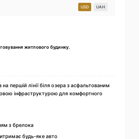
USD
UAH
уговування житлового будинку.
а на першій лінії біля озера з асфальтованим
отовою інфраструктурою для комфортного
ням з брелока
витримає будь-яке авто