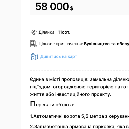
58 000
$
11сот.
Ділянка:
Цільове призначення:
Будівництво та обсл
Дивитись на карті
Єдина в місті пропозиція: земельна ділянк
під’їздом, огородженою територією та г
життя або інвестиційного проекту.
П
ереваги об'єкта:
1.Автоматичні ворота 5,5 метра з керуван
2.Залізобетонна армована парковка, яка 