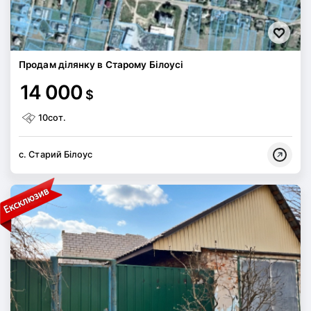
Продам ділянку в Старому Білоусі
14 000
$
10сот.
с. Старий Білоус