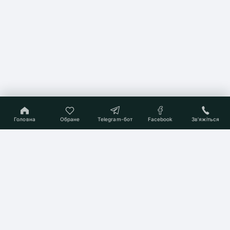
Головна
Обране
Telegram-бот
Facebook
Звʼяжіться
On-line консультант