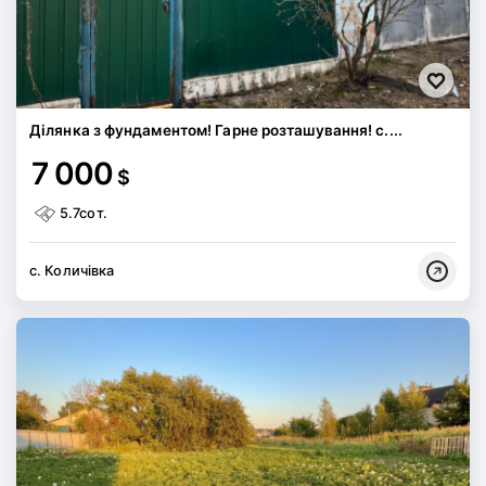
Ділянка з фундаментом! Гарне розташування! с....
7 000
$
5.7сот.
с. Количівка