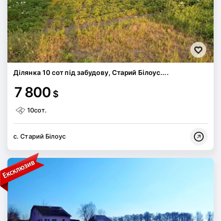
Ділянка 10 сот під забудову, Старий Білоус....
7 800
$
10сот.
с. Старий Білоус