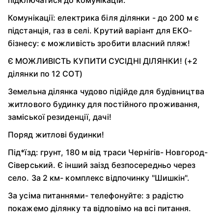
підключатися до комунікацій.
Комунікації: електрика біля ділянки - до 200 м є
підстанція, газ в селі. Крутий варіант для ЕКО-
бізнесу: є можливість зробити власний пляж!
Є МОЖЛИВІСТЬ КУПИТИ СУСІДНІ ДІЛЯНКИ! (+2
ділянки по 12 СОТ)
Земельна ділянка чудово підійде для будівництва
житлового будинку для постійного проживання,
заміської резиденції, дачі!
Поряд житлові будинки!
Під*їзд: грунт, 180 м від траси Чернігів- Новгород-
Сіверський. Є інший заізд безпосередньо через
село. За 2 км- комплекс відпочинку "Шишкін".
За усіма питаннями- телефонуйте: з радістю
покажемо ділянку та відповімо на всі питання.