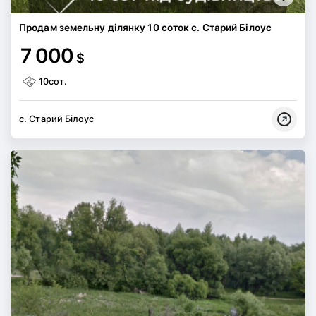
Продам земельну ділянку 10 соток с. Старий Білоус
7 000
$
10сот.
с. Старий Білоус