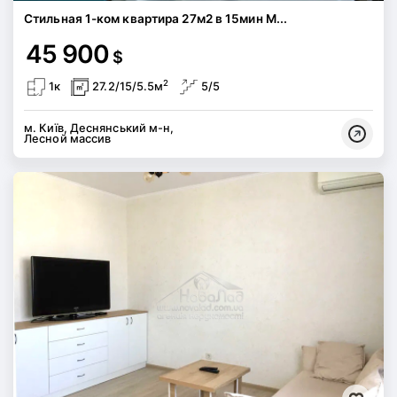
Стильная 1-ком квартира 27м2 в 15мин М...
45 900
$
2
1к
27.2/15/5.5м
5/5
м. Київ, Деснянський м-н,
Лесной массив