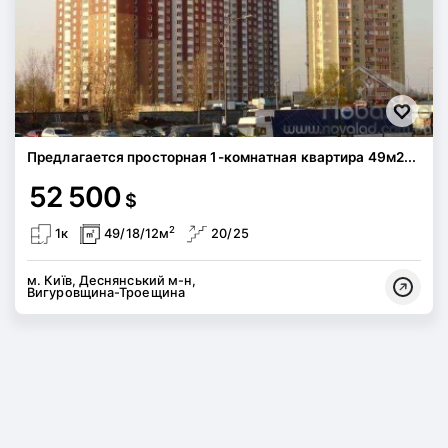
Предлагается просторная 1-комнатная квартира 49м2...
52 500
$
2
1к
49/18/12м
20/25
м. Київ, Деснянський м-н,
Вигуровщина-Троещина