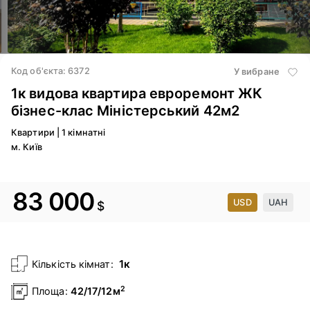
2
/ 14
Код об'єкта: 6372
У вибране
1к видова квартира евроремонт ЖК
бізнес-клас Міністерський 42м2
Квартири
|
1 кімнатні
м. Київ
83 000
USD
UAH
$
1к
Кількість кімнат:
2
Площа:
42/17/12м