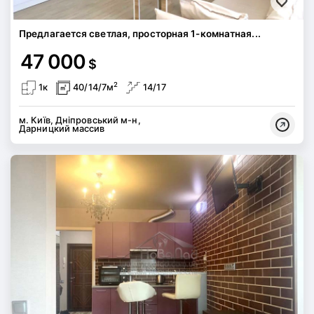
Предлагается светлая, просторная 1-комнатная...
47 000
$
2
1к
40/14/7м
14/17
м. Київ, Дніпровський м-н,
Дарницкий массив