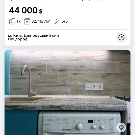
44 000
$
2
1к
32/16/7м
5/5
м. Київ, Дніпровський м-н,
Соцгород