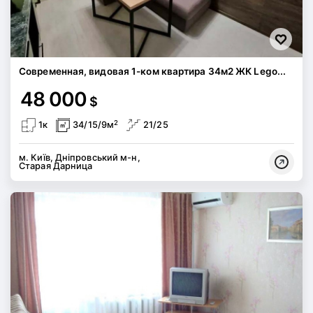
Современная, видовая 1-ком квартира 34м2 ЖК Lego...
48 000
$
2
1к
34/15/9м
21/25
м. Київ, Дніпровський м-н,
Старая Дарница