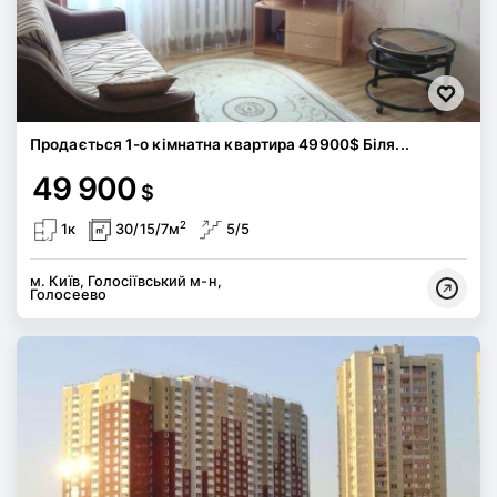
Продається 1-о кімнатна квартира 49900$ Біля...
49 900
$
2
1к
30/15/7м
5/5
м. Київ, Голосіївський м-н,
Голосеево