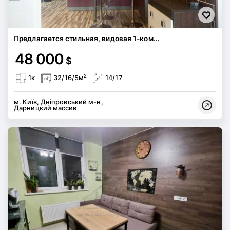
Предлагается стильная, видовая 1-ком...
48 000
$
2
1к
32/16/5м
14/17
м. Київ, Дніпровський м-н,
Дарницкий массив