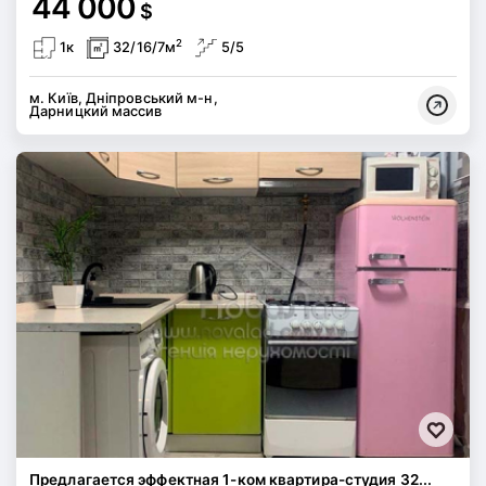
44 000
$
2
1к
32/16/7м
5/5
м. Київ, Дніпровський м-н,
Дарницкий массив
Предлагается эффектная 1-ком квартира-студия 32...