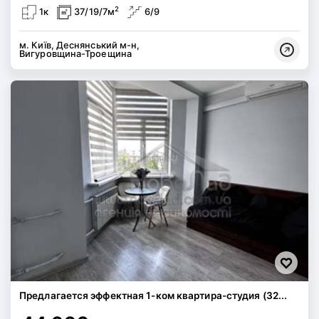
2
1к
37/19/7м
6/9
м. Київ, Деснянський м-н,
Вигуровщина-Троещина
Предлагается эффектная 1-ком квартира-студия (32...