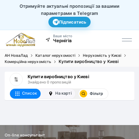
Отримуйте актуальні пропозиції за вашими
параметрами в Telegram
Підписатись
Ваше місто
Чернігів
АН НоваЛад
Каталог нерухомості
Нерухомість у Києві
Купити виробництво у Киеві
Комерційна нерухомість
Купити виробництво у Киеві
Знайдено 0 пропозицій
Список
На карті
Фільтр
On-line консультант