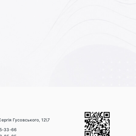
і
Сергія Гусовського, 12\7
55-33-66