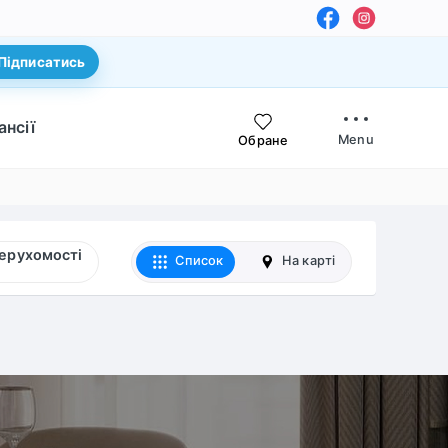
Підписатись
ансії
Menu
Обране
нерухомості
Список
На карті