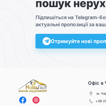
пошук нерух
Підпишіться на Telegram-б
актуальні пропозиції за в
Отримуйте нові проп
Офіс в 
м. Чер
+38 (