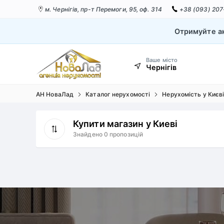
м. Чернігів,
пр-т Перемоги, 95, оф. 314
+38 (093) 207
Отримуйте ак
Ваше місто
Чернігів
АН НоваЛад
Каталог нерухомості
Нерухомість у Києв
Купити магазин у Киеві
Знайдено 0 пропозицій