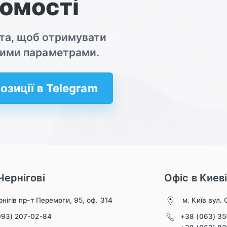
омості
ота, щоб отримувати
ашими параметрами.
озиції в Telegram
Чернігові
Офіс в Киев
нігів пр-т Перемоги, 95, оф. 314
м. Київ вул. 
093) 207-02-84
+38 (063) 3